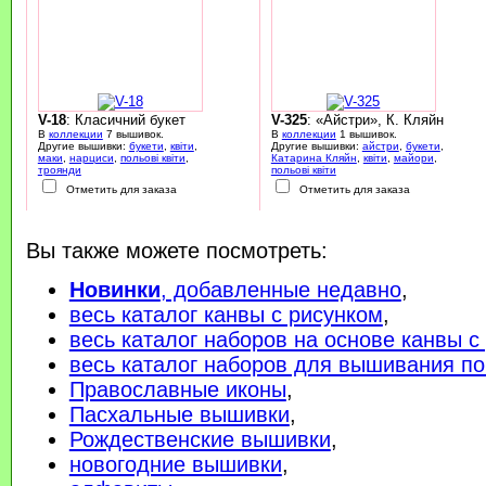
V-18
: Класичний букет
V-325
: «Айстри», К. Кляйн
В
коллекции
7 вышивок.
В
коллекции
1 вышивок.
Другие вышивки:
букети
,
квіти
,
Другие вышивки:
айстри
,
букети
,
маки
,
нарциси
,
польові квіти
,
Катарина Кляйн
,
квіти
,
майори
,
троянди
польові квіти
Отметить для заказа
Отметить для заказа
Вы также можете посмотреть:
Новинки
, добавленные недавно
,
весь каталог канвы с рисунком
,
весь каталог наборов на основе канвы с
весь каталог наборов для вышивания по
Православные иконы
,
Пасхальные вышивки
,
Рождественские вышивки
,
новогодние вышивки
,