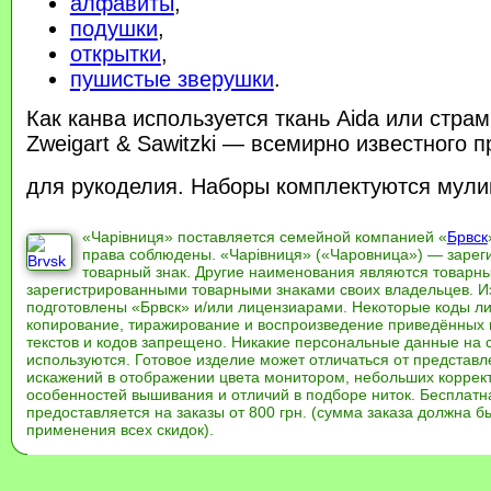
алфавиты
,
подушки
,
открытки
,
пушистые зверушки
.
Как канва используется ткань Aida или стра
Zweigart & Sawitzki — всемирно известного 
для рукоделия. Наборы комплектуются мул
«Чарівниця» поставляется семейной компанией «
Брвск
права соблюдены. «Чарівниця» («Чаровница») — заре
товарный знак. Другие наименования являются товарн
зарегистрированными товарными знаками своих владельцев. И
подготовлены «Брвск» и/или лицензиарами. Некоторые коды л
копирование, тиражирование и воспроизведение приведённых и
текстов и кодов запрещено. Никакие персональные данные на 
используются. Готовое изделие может отличаться от представл
искажений в отображении цвета монитором, небольших коррек
особенностей вышивания и отличий в подборе ниток. Бесплат
предоставляется на заказы от 800 грн. (сумма заказа должна бы
применения всех скидок).