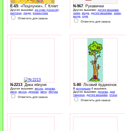
E-65
: «Поцілунок», Ґ. Клімт
N-967
: Рукавички
Другие вышивки:
ар-нуво (сецесія)
,
Другие вышивки:
дитячі вишивки
,
картини
,
люди
,
романтика
зима
,
мода
,
дитячі вишивки
,
зима
,
мода
,
одяг
Отметить для заказа
Отметить для заказа
N-2213
: Дика яблуня
S-80
: Лісовий будиночок
Другие вышивки:
весна
,
дерева
,
В
коллекции
6 вышивок.
квіти
,
весна
,
дерева
,
квіти
,
яблука
Другие вышивки:
дерева
,
дикі
тварини
,
дитячі вишивки
,
птахи
Отметить для заказа
Отметить для заказа