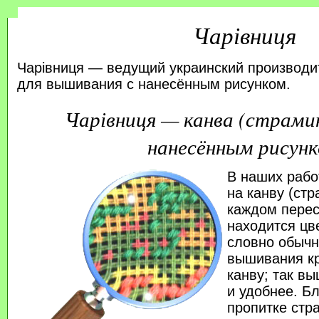
Чарівниця
Чарівниця — ведущий украинский производи
для вышивания с нанесённым рисунком.
Чарівниця — канва (страмин
нанесённым рисун
В наших рабо
на канву (стр
каждом перес
находится цв
словно обычн
вышивания кр
канву; так в
и удобнее. Б
пропитке стр