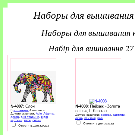
Наборы для вышивания
Наборы для вышивания 
набір для вишивання 2
N-4007
: Слон
N-4008
: Пейзаж «Золота
В
коллекции
4 вышивок.
осінь», І. Лєвітан
Другие вышивки:
Азія
,
Африка
,
Другие вышивки:
дерева
,
картини
,
декор
,
дикі тварини
,
Індія
,
осінь
,
пейзажі
,
ріка
картини
,
квіти
,
слони
Отметить для заказа
Отметить для заказа