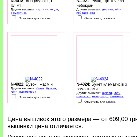
N-4018
: «Поцілунок», Ґ.
N-4021
: Річка, що тече за
Клімт
небокрай
Другие вышивки:
картини
,
люди
,
Другие вышивки:
дерева
,
квіти
,
романтика
пейзажі
,
ріка
Отметить для заказа
Отметить для заказа
N-4022
: Бузок і жасмін
N-4024
: Букет клематисів з
Другие вышивки:
бузок
,
букети
,
ромашками
квіти
,
натюрморт
Другие вышивки:
букети
,
квіти
,
клематис
,
натюрморт
,
ромашки
Отметить для заказа
Отметить для заказа
Цена вышивок этого размера — от 609,00 гр
вышивки цена отличается.
Указанная цена не включает доставку вышив