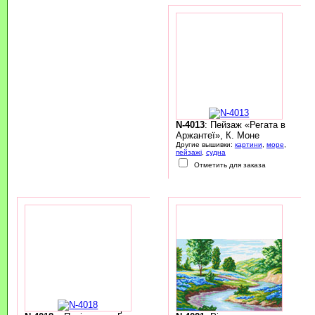
N-4013
: Пейзаж «Регата в
Аржантеї», К. Моне
Другие вышивки:
картини
,
море
,
пейзажі
,
судна
Отметить для заказа