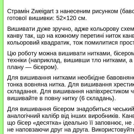
Страмін Zweigart з нанесеним рисунком (бав
готової вишивки: 52×120 см.
Вишивати дуже зручно, адже кольорову схем
канву так, що на кожному перетині ниток кан
кольоровий квадратик, тож помилитися прос
Цю роботу можна вишивати нитками, бісером 
техніки (наприклад, вишивши тло нитками, а
плану — бісером).
Для вишивання нитками необхідне бавовняне
тонка вовняна нитка. Для вишивання хрести
складання. Для вишивання напівхрестиком 
вишивайте в повну нитку (6 складань).
Для вишивання бісером знадобиться чеський 
аналогічний калібр від інших виробників. Кан
що бісер «десятка» ідеально її заповнює, не
не наповзаючи друг на друга. Використовуйте