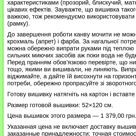
характеристиками (прозорий, блискучий, ма
цікавих ефектів. Зауважте, що вишивка таког
важкою, тож рекомендуємо використовувати
(рамку).
До завершення роботи канву мочити не можн
крохмаль (апрет) і фарба. За нагальної потр
можна обережно випрати руками під теплою
сильних миючих засобів аж поки вода не буд
Перед пранням обов’язково перевірте, що нитк
тощо, якими ви вишивали, не линяють. Випр
віджимайте, а дайте їй висохнути на горизонт
потреби, обережно пропрасуйте зі зворотного 
Готову вишивку натягніть на картон і вставте
Размер готовой вышивки: 52×120 см.
Цена вышивок этого размера — 1 379,00 грн
Указанная цена не включает доставку вышив
заказанные принадлежности; точная стоимос