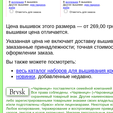
В
коллекции
6 вышивок.
В
коллекции
6 вышивок.
Другие вышивки:
дикі тварини
,
Другие вышивки:
дикі тварини
,
жаби
жаби
Отметить для заказа
Отметить для заказа
Цена вышивок этого размера — от 269,00 гр
вышивки цена отличается.
Указанная цена не включает доставку вышив
заказанные принадлежности; точная стоимос
оформлении заказа.
Вы также можете посмотреть:
весь каталог наборов для вышивания кр
новинки
, добавленные недавно.
«Чарівниця» поставляется семейной компанией
Все права соблюдены. «Чарівниця» («Чаровница
охраняемый товарный знак. Другие наименован
либо зарегистрированными товарными знаками своих владель
и/или подготовлены «Брвск» и/или лицензиарами. Некоторые к
Любое копирование, тиражирование и воспроизведение привед
узоров, текстов и кодов запрещено. Никакие персональные дан