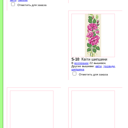
Отметить для заказа
S-10
: Квіти шипшини
В
коллекции
22 вышивок.
Другие вышивки:
квіти
,
троянди
,
шипшина
Отметить для заказа