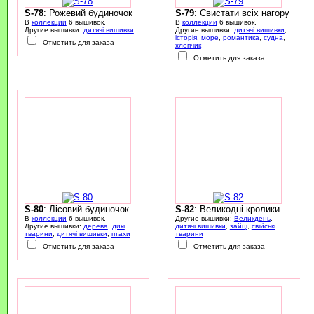
S-78
: Рожевий будиночок
S-79
: Свистати всіх нагору
В
коллекции
6 вышивок.
В
коллекции
6 вышивок.
Другие вышивки:
дитячі вишивки
Другие вышивки:
дитячі вишивки
,
історія
,
море
,
романтика
,
судна
,
Отметить для заказа
хлопчик
Отметить для заказа
S-80
: Лісовий будиночок
S-82
: Великодні кролики
В
коллекции
6 вышивок.
Другие вышивки:
Великдень
,
Другие вышивки:
дерева
,
дикі
дитячі вишивки
,
зайці
,
свійські
тварини
,
дитячі вишивки
,
птахи
тварини
Отметить для заказа
Отметить для заказа