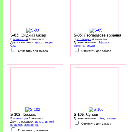
S-83
: Східний базар
S-85
: Леопардове вбрання
В
коллекции
4 вышивок.
В
коллекции
4 вышивок.
Другие вышивки:
декор
,
люди
,
Другие вышивки:
Африка
,
Схід
дівчинка
,
люди
Отметить для заказа
Отметить для заказа
S-102
: Космос
S-106
: Суниці
В
коллекции
3 вышивок.
Другие вышивки:
літо
,
суниця
Другие вышивки:
декор
,
дитячі
Отметить для заказа
вишивки
,
космос
,
ніч
Отметить для заказа