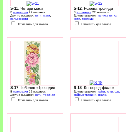
S-11
: Чотири маки
S-12
: Рожева троянда
В
коллекции
22 вышивок.
В
коллекции
22 вышивок.
Другие вышивки:
квіти
,
маки
,
Другие вышивки:
велика квітка
,
польові квіти
квіти
,
троянди
Отметить для заказа
Отметить для заказа
S-17
: Гобелен «Троянди»
S-18
: Кіт серед фіалок
В
коллекции
22 вышивок.
Другие вышивки:
квіти
,
коти
,
сад
,
Другие вышивки:
квіти
,
троянди
свійські тварини
,
фіалки
Отметить для заказа
Отметить для заказа