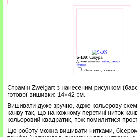
S-109
: Сакура
Другие вышивки:
квіти
,
сакура
,
Японія
Отметить для заказа
Страмін Zweigart з нанесеним рисунком (бав
готової вишивки: 14×42 см.
Вишивати дуже зручно, адже кольорову схем
канву так, що на кожному перетині ниток кан
кольоровий квадратик, тож помилитися прос
Цю роботу можна вишивати нитками, бісером 