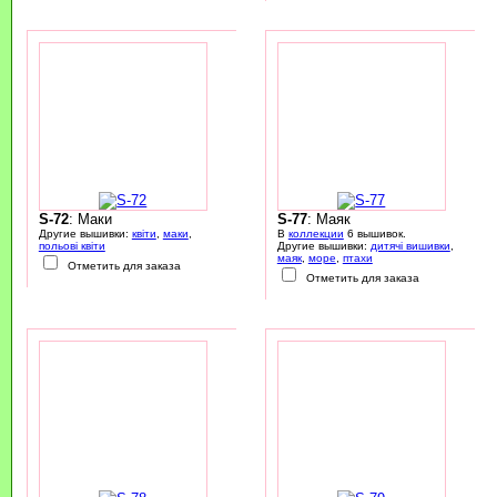
S-72
: Маки
S-77
: Маяк
Другие вышивки:
квіти
,
маки
,
В
коллекции
6 вышивок.
польові квіти
Другие вышивки:
дитячі вишивки
,
маяк
,
море
,
птахи
Отметить для заказа
Отметить для заказа