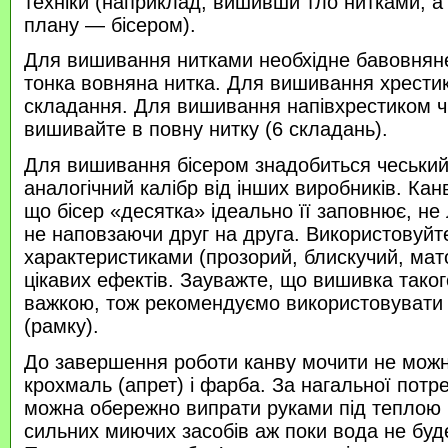
техніки (наприклад, вишивши тло нитками, а
плану — бісером).
Для вишивання нитками необхідне бавовняне
тонка вовняна нитка. Для вишивання хрести
складання. Для вишивання напівхрестиком 
вишивайте в повну нитку (6 складань).
Для вишивання бісером знадобиться чеський 
аналогічний калібр від інших виробників. Кан
що бісер «десятка» ідеально її заповнює, не
не наповзаючи друг на друга. Використовуйте
характеристиками (прозорий, блискучий, ма
цікавих ефектів. Зауважте, що вишивка таког
важкою, тож рекомендуємо використовувати
(рамку).
До завершення роботи канву мочити не можн
крохмаль (апрет) і фарба. За нагальної потр
можна обережно випрати руками під теплою
сильних миючих засобів аж поки вода не буд