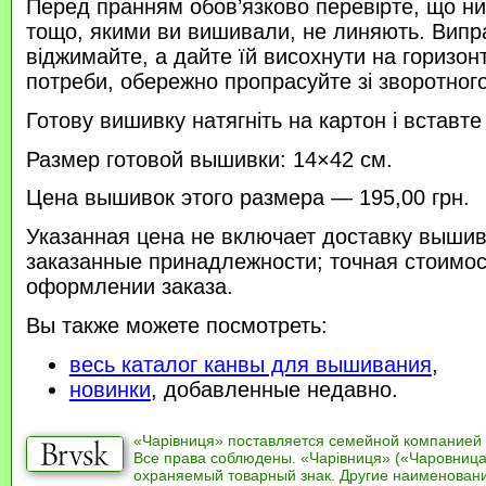
Перед пранням обов’язково перевірте, що нитк
тощо, якими ви вишивали, не линяють. Випр
віджимайте, а дайте їй висохнути на горизонт
потреби, обережно пропрасуйте зі зворотного 
Готову вишивку натягніть на картон і вставте
Размер готовой вышивки: 14×42 см.
Цена вышивок этого размера — 195,00 грн.
Указанная цена не включает доставку вышив
заказанные принадлежности; точная стоимос
оформлении заказа.
Вы также можете посмотреть:
весь каталог канвы для вышивания
,
новинки
, добавленные недавно.
«Чарівниця» поставляется семейной компанией
Все права соблюдены. «Чарівниця» («Чаровница
охраняемый товарный знак. Другие наименован