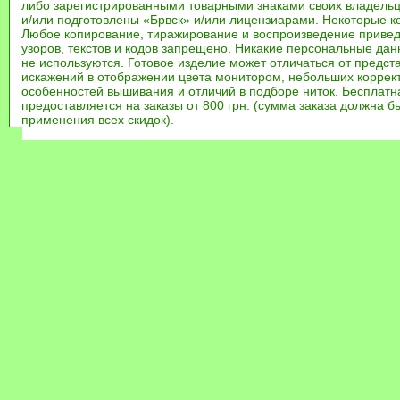
либо зарегистрированными товарными знаками своих владель
и/или подготовлены «Брвск» и/или лицензиарами. Некоторые к
Любое копирование, тиражирование и воспроизведение привед
узоров, текстов и кодов запрещено. Никакие персональные дан
не используются. Готовое изделие может отличаться от предст
искажений в отображении цвета монитором, небольших коррек
особенностей вышивания и отличий в подборе ниток. Бесплат
предоставляется на заказы от 800 грн. (сумма заказа должна бы
применения всех скидок).