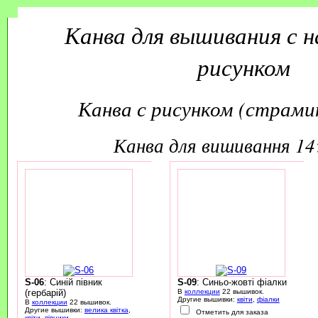
Канва для вышивания с 
рисунком
Канва с рисунком (страмин
канва для вишивання 1
S-06
: Синій півник
S-09
: Синьо-жовті фіалки
(гербарій)
В
коллекции
22 вышивок.
Другие вышивки:
квіти
,
фіалки
В
коллекции
22 вышивок.
Другие вышивки:
велика квітка
,
Отметить для заказа
квіти
,
півники