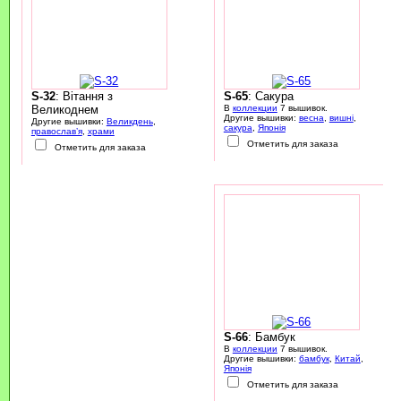
S-32
: Вітання з
S-65
: Сакура
Великоднем
В
коллекции
7 вышивок.
Другие вышивки:
весна
,
вишні
,
Другие вышивки:
Великдень
,
сакура
,
Японія
православ’я
,
храми
Отметить для заказа
Отметить для заказа
S-66
: Бамбук
В
коллекции
7 вышивок.
Другие вышивки:
бамбук
,
Китай
,
Японія
Отметить для заказа