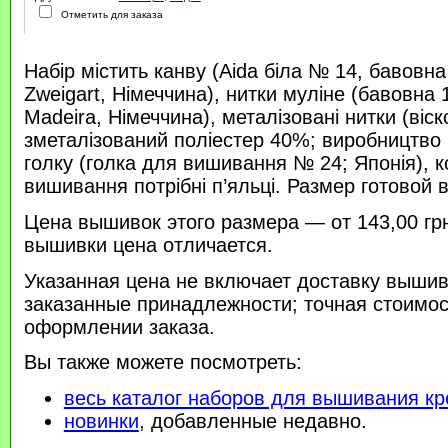
Отметить для заказа
Набір містить канву (Aida біла № 14, бавовн
Zweigart, Німеччина), нитки муліне (бавовна
Madeira, Німеччина), металізовані нитки (віск
зметалізований поліестер 40%; виробництво 
голку (голка для вишивання № 24; Японія), 
вишивання потрібні п’яльці. Размер готовой 
Цена вышивок этого размера — от 143,00 гр
вышивки цена отличается.
Указанная цена не включает доставку вышив
заказанные принадлежности; точная стоимос
оформлении заказа.
Вы также можете посмотреть:
весь каталог наборов для вышивания кр
новинки
, добавленные недавно.