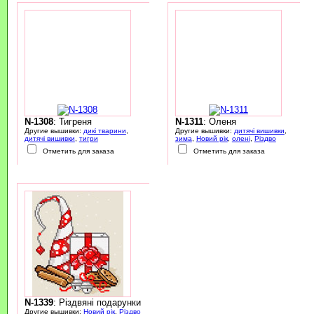
N-1308
: Тигреня
N-1311
: Оленя
Другие вышивки:
дикі тварини
,
Другие вышивки:
дитячі вишивки
,
дитячі вишивки
,
тигри
зима
,
Новий рік
,
олені
,
Різдво
Отметить для заказа
Отметить для заказа
N-1339
: Різдвяні подарунки
Другие вышивки:
Новий рік
,
Різдво