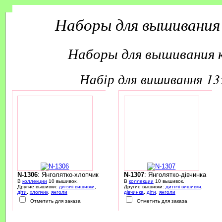
Наборы для вышивания
Наборы для вышивания 
набір для вишивання 1
N-1306
: Янголятко-хлопчик
N-1307
: Янголятко-дівчинка
В
коллекции
10 вышивок.
В
коллекции
10 вышивок.
Другие вышивки:
дитячі вишивки
,
Другие вышивки:
дитячі вишивки
,
діти
,
хлопчик
,
янголи
дівчинка
,
діти
,
янголи
Отметить для заказа
Отметить для заказа