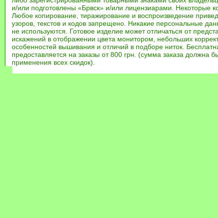
либо зарегистрированными товарными знаками своих владель
и/или подготовлены «Брвск» и/или лицензиарами. Некоторые к
Любое копирование, тиражирование и воспроизведение привед
узоров, текстов и кодов запрещено. Никакие персональные дан
не используются. Готовое изделие может отличаться от предст
искажений в отображении цвета монитором, небольших коррек
особенностей вышивания и отличий в подборе ниток. Бесплат
предоставляется на заказы от 800 грн. (сумма заказа должна бы
применения всех скидок).