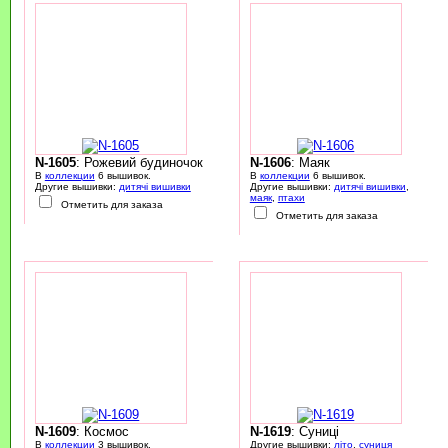
N-1605
: Рожевий будиночок
N-1606
: Маяк
В
коллекции
6 вышивок.
В
коллекции
6 вышивок.
Другие вышивки:
дитячі вишивки
Другие вышивки:
дитячі вишивки
,
маяк
,
птахи
Отметить для заказа
Отметить для заказа
N-1609
: Космос
N-1619
: Суниці
В
коллекции
3 вышивок.
Другие вышивки:
літо
,
суниця