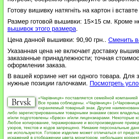
Готову вишивку натягніть на картон і вставте
Размер готовой вышивки: 15×15 см. Кроме н
вышивок этого размера
.
Цена данной вышивки: 90,90 грн..
Сменить в
Указанная цена не включает доставку вышив
заказанные принадлежности; точная стоимос
оформлении заказа.
В вашей корзине нет ни одного товара. Для 
нужные позиции галочками.
Посмотреть усло
«Чарівниця» поставляется семейной компанией
Все права соблюдены. «Чарівниця» («Чаровница
охраняемый товарный знак. Другие наименован
либо зарегистрированными товарными знаками своих владель
и/или подготовлены «Брвск» и/или лицензиарами. Некоторые к
Любое копирование, тиражирование и воспроизведение привед
узоров, текстов и кодов запрещено. Никакие персональные дан
не используются. Готовое изделие может отличаться от предст
искажений в отображении цвета монитором, небольших коррек