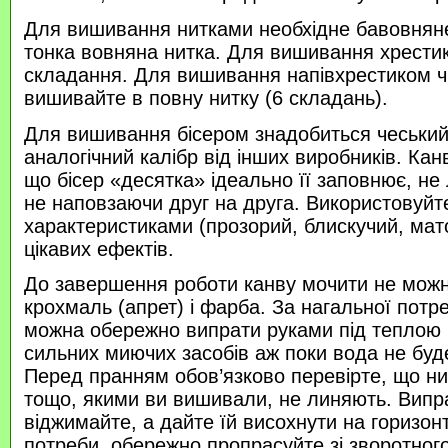
Для вишивання нитками необхідне бавовняне
тонка вовняна нитка. Для вишивання хрести
складання. Для вишивання напівхрестиком 
вишивайте в повну нитку (6 складань).
Для вишивання бісером знадобиться чеський 
аналогічний калібр від інших виробників. Кан
що бісер «десятка» ідеально її заповнює, не
не наповзаючи друг на друга. Використовуйте
характеристиками (прозорий, блискучий, ма
цікавих ефектів.
До завершення роботи канву мочити не можн
крохмаль (апрет) і фарба. За нагальної потр
можна обережно випрати руками під теплою
сильних миючих засобів аж поки вода не буд
Перед пранням обов’язково перевірте, що нитк
тощо, якими ви вишивали, не линяють. Випр
віджимайте, а дайте їй висохнути на горизонт
потреби, обережно пропрасуйте зі зворотного 