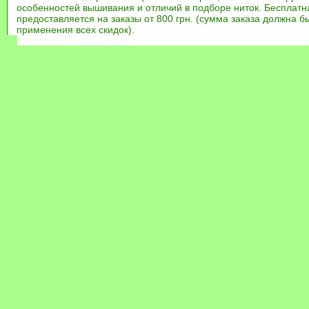
особенностей вышивания и отличий в подборе ниток. Бесплат
предоставляется на заказы от 800 грн. (сумма заказа должна бы
применения всех скидок).