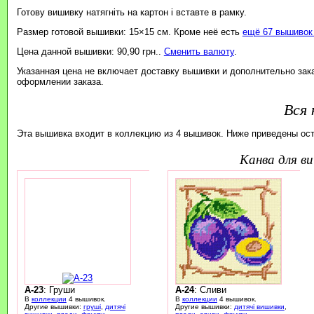
Готову вишивку натягніть на картон і вставте в рамку.
Размер готовой вышивки: 15×15 см. Кроме неё есть
ещё 67 вышивок 
Цена данной вышивки: 90,90 грн..
Сменить валюту
.
Указанная цена не включает доставку вышивки и дополнительно зак
оформлении заказа.
Вся 
Эта вышивка входит в коллекцию из 4 вышивок. Ниже приведены ос
канва для 
A-23
: Груши
A-24
: Сливи
В
коллекции
4 вышивок.
В
коллекции
4 вышивок.
Другие вышивки:
груші
,
дитячі
Другие вышивки:
дитячі вишивки
,