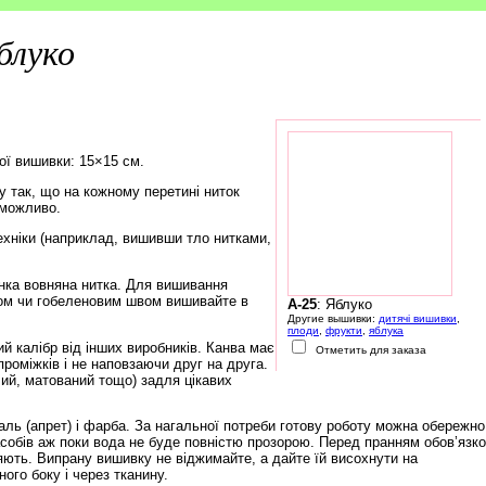
блуко
ої вишивки: 15×15 см.
 так, що на кожному перетині ниток
еможливо.
ехніки (наприклад, вишивши тло нитками,
нка вовняна нитка. Для вишивання
ом чи гобеленовим швом вишивайте в
A-25
: Яблуко
Другие вышивки:
дитячі вишивки
,
плоди
,
фрукти
,
яблука
й калібр від інших виробників. Канва має
Отметить для заказа
роміжків і не наповзаючи друг на друга.
чий, матований тощо) задля цікавих
ль (апрет) і фарба. За нагальної потреби готову роботу можна обережно
обів аж поки вода не буде повністю прозорою. Перед пранням обов’язк
няють. Випрану вишивку не віджимайте, а дайте їй висохнути на
ого боку і через тканину.