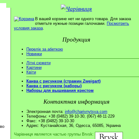
В вашей корзине нет ни одного товара. Для заказа
отметьте нужные позиции галочками.
Посмотреть
условия заказа
.
Продукция
Перелік за абеткою
Новинки
Літні сюжети
Картини
Квіти
Канва с рисунком (страмин Zweigart)
Канва с рисунком (наборы)
Наборы для вышивания крестом
Контактная информация
Электронная почта:
info@charivnytsya.com
Телефоны: +38 (0482) 39·10·30, (067) 48·11·229
Факс: +38 (0482) 39·10·30
Адрес: Кустанайская, 36, Одесса, 65085, Украина
ово
Чарівниця является частью группы Brvsk: