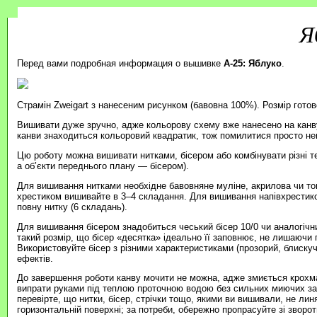
Я
Перед вами подробная информация о вышивке
A-25: Яблуко
.
Страмін Zweigart з нанесеним рисунком (бавовна 100%). Розмір готов
Вишивати дуже зручно, адже кольорову схему вже нанесено на канву
канви знаходиться кольоровий квадратик, тож помилитися просто н
Цю роботу можна вишивати нитками, бісером або комбінувати різні т
а об’єкти переднього плану — бісером).
Для вишивання нитками необхідне бавовняне муліне, акрилова чи то
хрестиком вишивайте в 3–4 складання. Для вишивання напівхрестик
повну нитку (6 складань).
Для вишивання бісером знадобиться чеський бісер 10/0 чи аналогічни
такий розмір, що бісер «десятка» ідеально її заповнює, не лишаючи п
Використовуйте бісер з різними характеристиками (прозорий, блиску
ефектів.
До завершення роботи канву мочити не можна, адже змиється крохма
випрати руками під теплою проточною водою без сильних миючих зас
перевірте, що нитки, бісер, стрічки тощо, якими ви вишивали, не ли
горизонтальній поверхні; за потреби, обережно пропрасуйте зі зворотн