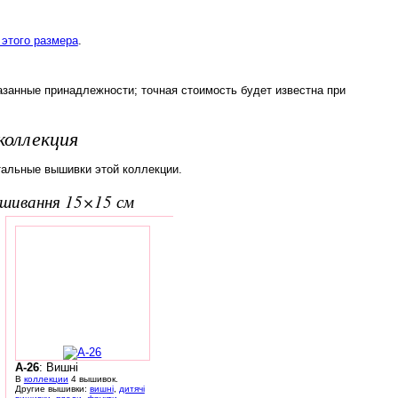
этого размера
.
азанные принадлежности; точная стоимость будет известна при
коллекция
тальные вышивки этой коллекции.
вишивання 15×15 см
A-26
: Вишні
В
коллекции
4 вышивок.
Другие вышивки:
вишні
,
дитячі