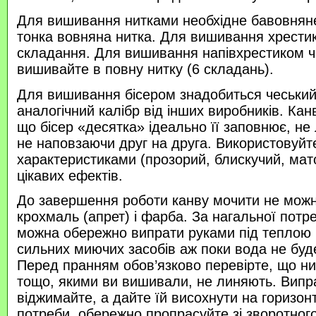
Для вишивання нитками необхідне бавовняне
тонка вовняна нитка. Для вишивання хрести
складання. Для вишивання напівхрестиком 
вишивайте в повну нитку (6 складань).
Для вишивання бісером знадобиться чеський 
аналогічний калібр від інших виробників. Кан
що бісер «десятка» ідеально її заповнює, не
не наповзаючи друг на друга. Використовуйте
характеристиками (прозорий, блискучий, ма
цікавих ефектів.
До завершення роботи канву мочити не можн
крохмаль (апрет) і фарба. За нагальної потр
можна обережно випрати руками під теплою
сильних миючих засобів аж поки вода не буд
Перед пранням обов’язково перевірте, що нитк
тощо, якими ви вишивали, не линяють. Випр
віджимайте, а дайте їй висохнути на горизонт
потреби, обережно пропрасуйте зі зворотного 