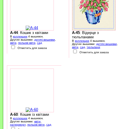
A-44
: Кошик з квітами
A-45
: Відерце з
В
коллекции
4 вышивок.
тюльпанами
Другие вышивки:
дитячі вишивки
,
В
коллекции
4 вышивок.
квіти
,
польові квіти
,
сад
Другие вышивки:
дитячі вишивки
,
квіти
,
сад
,
тюльпани
Отметить для заказа
Отметить для заказа
A-60
: Кошик із квітами
В
коллекции
4 вышивок.
Другие вышивки:
квіти
,
натюрморт
,
польові квіти
,
сад