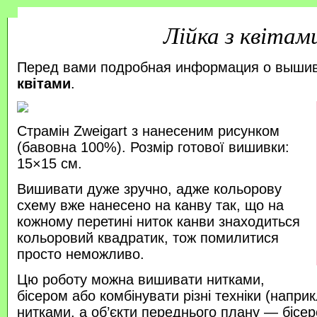
Лійка з квітам
Перед вами подробная информация о выши
квітами
.
Страмін Zweigart з нанесеним рисунком
(бавовна 100%). Розмір готової вишивки:
15×15 см.
Вишивати дуже зручно, адже кольорову
схему вже нанесено на канву так, що на
кожному перетині ниток канви знаходиться
кольоровий квадратик, тож помилитися
просто неможливо.
Цю роботу можна вишивати нитками,
бісером або комбінувати різні техніки (напр
нитками, а об’єкти переднього плану — бісер