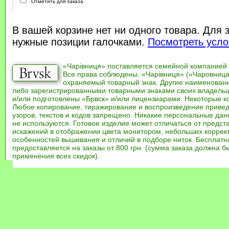
Отметить для заказа
В вашей корзине нет ни одного товара. Для 
нужные позиции галочками.
Посмотреть усло
«Чарівниця» поставляется семейной компанией
Все права соблюдены. «Чарівниця» («Чаровница
охраняемый товарный знак. Другие наименован
либо зарегистрированными товарными знаками своих владель
и/или подготовлены «Брвск» и/или лицензиарами. Некоторые к
Любое копирование, тиражирование и воспроизведение привед
узоров, текстов и кодов запрещено. Никакие персональные дан
не используются. Готовое изделие может отличаться от предст
искажений в отображении цвета монитором, небольших коррек
особенностей вышивания и отличий в подборе ниток. Бесплат
предоставляется на заказы от 800 грн. (сумма заказа должна бы
применения всех скидок).