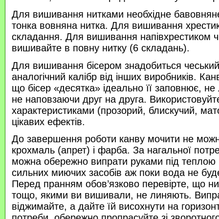
Для вишивання нитками необхідне бавовняне
тонка вовняна нитка. Для вишивання хрести
складання. Для вишивання напівхрестиком 
вишивайте в повну нитку (6 складань).
Для вишивання бісером знадобиться чеський 
аналогічний калібр від інших виробників. Кан
що бісер «десятка» ідеально її заповнює, не
не наповзаючи друг на друга. Використовуйте
характеристиками (прозорий, блискучий, ма
цікавих ефектів.
До завершення роботи канву мочити не можн
крохмаль (апрет) і фарба. За нагальної потр
можна обережно випрати руками під теплою
сильних миючих засобів аж поки вода не буд
Перед пранням обов’язково перевірте, що нитк
тощо, якими ви вишивали, не линяють. Випр
віджимайте, а дайте їй висохнути на горизонт
потреби, обережно пропрасуйте зі зворотного 