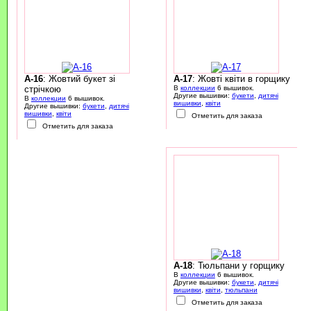
A-16
: Жовтий букет зі
A-17
: Жовті квіти в горщику
стрічкою
В
коллекции
6 вышивок.
Другие вышивки:
букети
,
дитячі
В
коллекции
6 вышивок.
вишивки
,
квіти
Другие вышивки:
букети
,
дитячі
вишивки
,
квіти
Отметить для заказа
Отметить для заказа
A-18
: Тюльпани у горщику
В
коллекции
6 вышивок.
Другие вышивки:
букети
,
дитячі
вишивки
,
квіти
,
тюльпани
Отметить для заказа