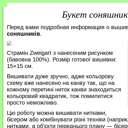
Букет соняшник
Перед вами подробная информация о выши
соняшників
.
Страмін Zweigart з нанесеним рисунком
(бавовна 100%). Розмір готової вишивки:
15×15 см.
Вишивати дуже зручно, адже кольорову
схему вже нанесено на канву так, що на
кожному перетині ниток канви знаходиться
кольоровий квадратик, тож помилитися
просто неможливо.
Цю роботу можна вишивати нитками,
бісером або комбінувати різні техніки (напр
нитками, а об’єкти переднього плану — бісер