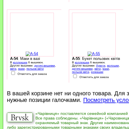
A-54
: Маки в вазі
A-55
: Букет польових квітів
В
коллекции
6 вышивок.
В
коллекции
6 вышивок.
Другие вышивки:
дитячі вишивки
,
Другие вышивки:
букети
,
волошки
,
квіти
,
маки
,
польові квіти
дитячі вишивки
,
квіти
,
маки
,
польові квіти
,
ромашки
Отметить для заказа
Отметить для заказа
В вашей корзине нет ни одного товара. Для 
нужные позиции галочками.
Посмотреть усло
«Чарівниця» поставляется семейной компанией
Все права соблюдены. «Чарівниця» («Чаровница
охраняемый товарный знак. Другие наименован
либо зарегистрированными товарными знаками своих владель