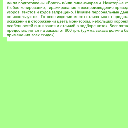
и/или подготовлены «Брвск» и/или лицензиарами. Некоторые к
Любое копирование, тиражирование и воспроизведение привед
узоров, текстов и кодов запрещено. Никакие персональные дан
не используются. Готовое изделие может отличаться от предст
искажений в отображении цвета монитором, небольших коррек
особенностей вышивания и отличий в подборе ниток. Бесплат
предоставляется на заказы от 800 грн. (сумма заказа должна бы
применения всех скидок).