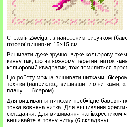
Страмін Zweigart з нанесеним рисунком (бав
готової вишивки: 15×15 см.
Вишивати дуже зручно, адже кольорову схем
канву так, що на кожному перетині ниток кан
кольоровий квадратик, тож помилитися прос
Цю роботу можна вишивати нитками, бісером 
техніки (наприклад, вишивши тло нитками, а
плану — бісером).
Для вишивання нитками необхідне бавовняне
тонка вовняна нитка. Для вишивання хрести
складання. Для вишивання напівхрестиком 
вишивайте в повну нитку (6 складань).