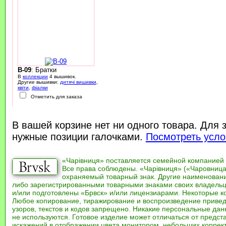
B-09
: Братки
В
коллекции
4 вышивок.
Другие вышивки:
дитячі вишивки
,
квіти
,
фіалки
Отметить для заказа
В вашей корзине нет ни одного товара. Для 
нужные позиции галочками.
Посмотреть усло
«Чарівниця» поставляется семейной компанией
Все права соблюдены. «Чарівниця» («Чаровница
охраняемый товарный знак. Другие наименован
либо зарегистрированными товарными знаками своих владель
и/или подготовлены «Брвск» и/или лицензиарами. Некоторые к
Любое копирование, тиражирование и воспроизведение привед
узоров, текстов и кодов запрещено. Никакие персональные дан
не используются. Готовое изделие может отличаться от предст
искажений в отображении цвета монитором, небольших коррек