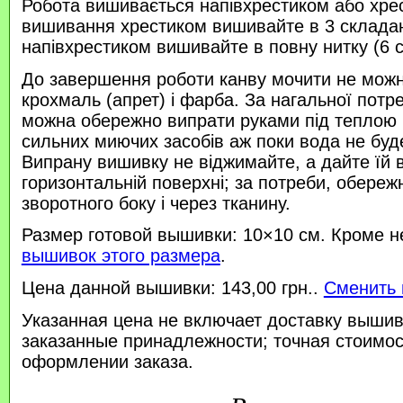
Робота вишивається напівхрестиком або хре
вишивання хрестиком вишивайте в 3 склада
напівхрестиком вишивайте в повну нитку (6 
До завершення роботи канву мочити не можн
крохмаль (апрет) і фарба. За нагальної потр
можна обережно випрати руками під теплою
сильних миючих засобів аж поки вода не буд
Випрану вишивку не віджимайте, а дайте їй 
горизонтальній поверхні; за потреби, обереж
зворотного боку і через тканину.
Размер готовой вышивки: 10×10 см. Кроме н
вышивок этого размера
.
Цена данной вышивки: 143,00 грн..
Сменить 
Указанная цена не включает доставку вышив
заказанные принадлежности; точная стоимос
оформлении заказа.