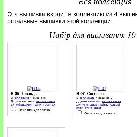
Вся коллекция
Эта вышивка входит в коллекцию из 4 выши
остальные вышивки этой коллекции.
набір для вишивання 1
B-05
: Троянда
B-07
: Соняшник
В
коллекции
4 вышивок.
В
коллекции
4 вышивок.
Другие вышивки:
велика квітка
,
Другие вышивки:
велика квітка
,
дитячі вишивки
,
квіти
,
троянди
дитячі вишивки
,
квіти
,
польові
квіти
,
соняшники
Отметить для заказа
Отметить для заказа