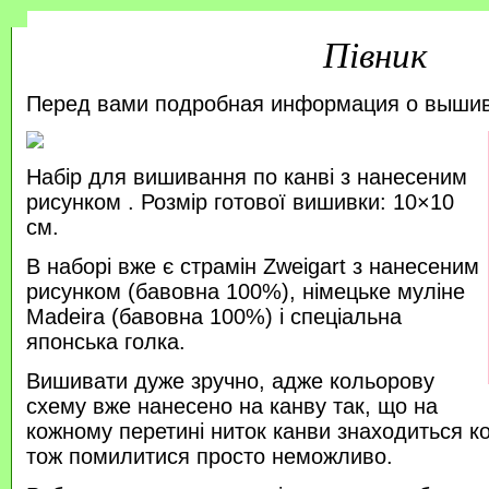
Півник
Перед вами подробная информация о выши
Набір для вишивання по канві з нанесеним
рисунком . Розмір готової вишивки: 10×10
см.
В наборі вже є страмін Zweigart з нанесеним
рисунком (бавовна 100%), німецьке муліне
Madeira (бавовна 100%) і спеціальна
японська голка.
Вишивати дуже зручно, адже кольорову
схему вже нанесено на канву так, що на
кожному перетині ниток канви знаходиться к
тож помилитися просто неможливо.