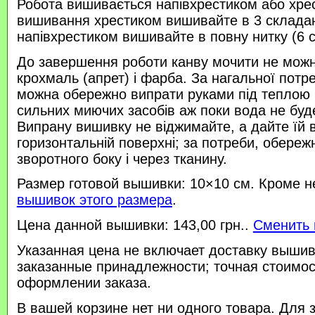
Робота вишивається напівхрестиком або хре
вишивання хрестиком вишивайте в 3 склада
напівхрестиком вишивайте в повну нитку (6 
До завершення роботи канву мочити не можн
крохмаль (апрет) і фарба. За нагальної потр
можна обережно випрати руками під теплою
сильних миючих засобів аж поки вода не буд
Випрану вишивку не віджимайте, а дайте їй 
горизонтальній поверхні; за потреби, обереж
зворотного боку і через тканину.
Размер готовой вышивки: 10×10 см. Кроме н
вышивок этого размера
.
Цена данной вышивки: 143,00 грн..
Сменить 
Указанная цена не включает доставку вышив
заказанные принадлежности; точная стоимос
оформлении заказа.
В вашей корзине нет ни одного товара. Для 