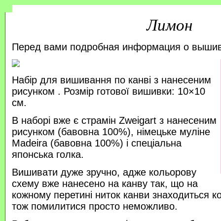
Лимон
Перед вами подробная информация о выши
Набір для вишивання по канві з нанесеним
рисунком . Розмір готової вишивки: 10×10
см.
В наборі вже є страмін Zweigart з нанесеним
рисунком (бавовна 100%), німецьке муліне
Madeira (бавовна 100%) і спеціальна
японська голка.
Вишивати дуже зручно, адже кольорову
схему вже нанесено на канву так, що на
кожному перетині ниток канви знаходиться к
тож помилитися просто неможливо.