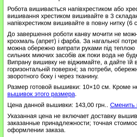
Робота вишивається напівхрестиком або хре
вишивання хрестиком вишивайте в 3 склада
напівхрестиком вишивайте в повну нитку (6 
До завершення роботи канву мочити не можн
крохмаль (апрет) і фарба. За нагальної потр
можна обережно випрати руками під теплою
сильних миючих засобів аж поки вода не буд
Випрану вишивку не віджимайте, а дайте їй 
горизонтальній поверхні; за потреби, обереж
зворотного боку і через тканину.
Размер готовой вышивки: 10×10 см. Кроме н
вышивок этого размера
.
Цена данной вышивки: 143,00 грн..
Сменить 
Указанная цена не включает доставку вышив
заказанные принадлежности; точная стоимос
оформлении заказа.