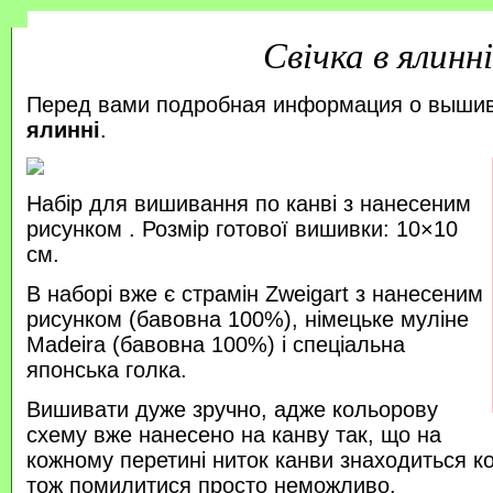
Свічка в ялинні
Перед вами подробная информация о выши
ялинні
.
Набір для вишивання по канві з нанесеним
рисунком . Розмір готової вишивки: 10×10
см.
В наборі вже є страмін Zweigart з нанесеним
рисунком (бавовна 100%), німецьке муліне
Madeira (бавовна 100%) і спеціальна
японська голка.
Вишивати дуже зручно, адже кольорову
схему вже нанесено на канву так, що на
кожному перетині ниток канви знаходиться к
тож помилитися просто неможливо.