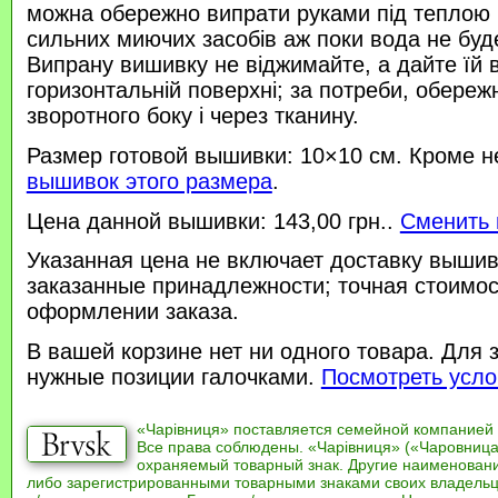
можна обережно випрати руками під теплою
сильних миючих засобів аж поки вода не буд
Випрану вишивку не віджимайте, а дайте їй 
горизонтальній поверхні; за потреби, обереж
зворотного боку і через тканину.
Размер готовой вышивки: 10×10 см. Кроме н
вышивок этого размера
.
Цена данной вышивки: 143,00 грн..
Сменить 
Указанная цена не включает доставку вышив
заказанные принадлежности; точная стоимос
оформлении заказа.
В вашей корзине нет ни одного товара. Для 
нужные позиции галочками.
Посмотреть усло
«Чарівниця» поставляется семейной компанией
Все права соблюдены. «Чарівниця» («Чаровница
охраняемый товарный знак. Другие наименован
либо зарегистрированными товарными знаками своих владель