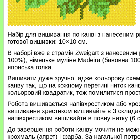
Набір для вишивання по канві з нанесеним р
готової вишивки: 10×10 см.
В наборі вже є страмін Zweigart з нанесеним
100%), німецьке муліне Madeira (бавовна 100
японська голка.
Вишивати дуже зручно, адже кольорову схем
канву так, що на кожному перетині ниток кан
кольоровий квадратик, тож помилитися прос
Робота вишивається напівхрестиком або хре
вишивання хрестиком вишивайте в 3 склада
напівхрестиком вишивайте в повну нитку (6 
До завершення роботи канву мочити не можн
крохмаль (апрет) і фарба. За нагальної потр