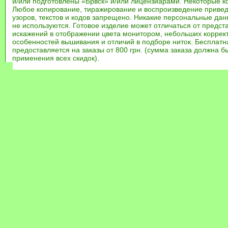
и/или подготовлены «Брвск» и/или лицензиарами. Некоторые к
Любое копирование, тиражирование и воспроизведение привед
узоров, текстов и кодов запрещено. Никакие персональные дан
не используются. Готовое изделие может отличаться от предст
искажений в отображении цвета монитором, небольших коррек
особенностей вышивания и отличий в подборе ниток. Бесплат
предоставляется на заказы от 800 грн. (сумма заказа должна бы
применения всех скидок).