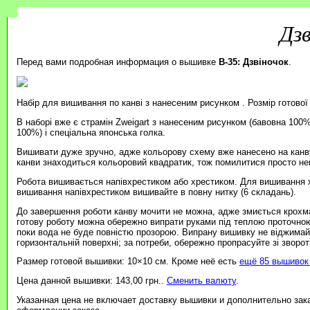
Дз
Перед вами подробная информация о вышивке
B-35: Дзвіночок
.
Набір для вишивання по канві з нанесеним рисунком . Розмір готової
В наборі вже є страмін Zweigart з нанесеним рисунком (бавовна 100%
100%) і спеціальна японська голка.
Вишивати дуже зручно, адже кольорову схему вже нанесено на канву
канви знаходиться кольоровий квадратик, тож помилитися просто н
Робота вишивається напівхрестиком або хрестиком. Для вишивання 
вишивання напівхрестиком вишивайте в повну нитку (6 складань).
До завершення роботи канву мочити не можна, адже змиється крохмал
готову роботу можна обережно випрати руками під теплою проточно
поки вода не буде повністю прозорою. Випрану вишивку не віджимайт
горизонтальній поверхні; за потреби, обережно пропрасуйте зі зворотн
Размер готовой вышивки: 10×10 см. Кроме неё есть
ещё 85 вышивок 
Цена данной вышивки: 143,00 грн..
Сменить валюту
.
Указанная цена не включает доставку вышивки и дополнительно зак