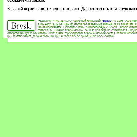
оформлении заказа.
В вашей корзине нет ни одного товара. Для заказа отметьте нужные
«Чарівниця» поставляется семейной компанией «
Брвск
». © 1998–2025 «Бр
знак. Другие наименования являются товарными знаками либо зарегистри
или лицензиарами. Некоторые коды лицензированы у Google. Любое копиро
запрещено. Никакие персональные данные на сайте не собираются и не ис
отображении цвета монитором, небольших корректировок первоначальной схемы, особенностей в
грн. (сумма заказа должна быть 800 грн. и более после применения всех скидок).