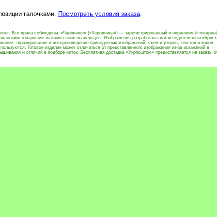
 позиции галочками.
Посмотреть условия заказа
.
вск». Все права соблюдены. «Чарівниця» («Чаровница») — зарегистрированный и охраняемый товарны
рованными товарными знаками своих владельцев. Изображения разработаны и/или подготовлены «Брвск
вание, тиражирование и воспроизведение приведённых изображений, схем и узоров, текстов и кодов
пользуются. Готовое изделие может отличаться от представленного изображения из-за искажений в
ышивания и отличий в подборе ниток. Бесплатная доставка «Укрпоштою» предоставляется на заказы о