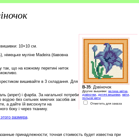
віночок
 вишивки: 10×10 см.
), німецьке муліне Madeira (бавовна
 так, що на кожному перетині ниток
еможливо.
хрестиком вишивайте в 3 складання. Для
B-35
: Дзвіночок
Другие вышивки:
велика квітка
,
ь (апрет) і фарба. За нагальної потреби
дзвіночки
,
дитячі вишивки
,
квіти
,
польові квіти
ю водою без сильних миючих засобів аж
е, а дайте їй висохнути на
Отметить для заказа
ого боку і через тканину.
этого размера
.
азанные принадлежности; точная стоимость будет известна при