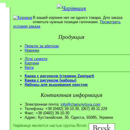
В вашей корзине нет ни одного товара. Для заказа
отметьте нужные позиции галочками.
Посмотреть
условия заказа
.
Продукция
Перелік за абеткою
Новинки
Літні сюжети
Картини
Квіти
Канва с рисунком (страмин Zweigart)
Канва с рисунком (наборы)
Наборы для вышивания крестом
Контактная информация
Электронная почта:
info@charivnytsya.com
Телефоны: +38 (0482) 39·10·30, (067) 48·11·229
Факс: +38 (0482) 39·10·30
Адрес: Кустанайская, 36, Одесса, 65085, Украина
Чарівниця является частью группы Brvsk: