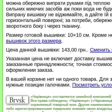
можна обережно випрати руками під теплою
сильних миючих засобів аж поки вода не буд
Випрану вишивку не віджимайте, а дайте їй 
горизонтальній поверхні; за потреби, обереж
зворотного боку і через тканину.
Размер готовой вышивки: 10×10 см. Кроме н
вышивок этого размера
.
Цена данной вышивки: 143,00 грн..
Сменить 
Указанная цена не включает доставку вышив
заказанные принадлежности; точная стоимос
оформлении заказа.
В вашей корзине нет ни одного товара. Для 
нужные позиции галочками.
Посмотреть усло
«Чарівниця» поставляется семейной компанией
Все права соблюдены. «Чарівниця» («Чаровница
охраняемый товарный знак. Другие наименован
либо зарегистрированными товарными знаками своих владель