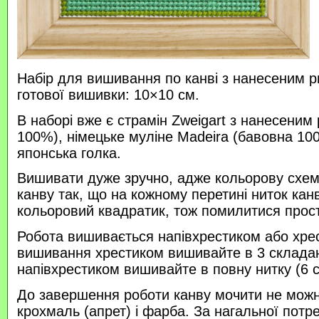
Набір для вишивання по канві з нанесеним р
готової вишивки: 10×10 см.
В наборі вже є страмін Zweigart з нанесеним
100%), німецьке муліне Madeira (бавовна 100
японська голка.
Вишивати дуже зручно, адже кольорову схем
канву так, що на кожному перетині ниток кан
кольоровий квадратик, тож помилитися прос
Робота вишивається напівхрестиком або хре
вишивання хрестиком вишивайте в 3 склада
напівхрестиком вишивайте в повну нитку (6 
До завершення роботи канву мочити не можн
крохмаль (апрет) і фарба. За нагальної потр