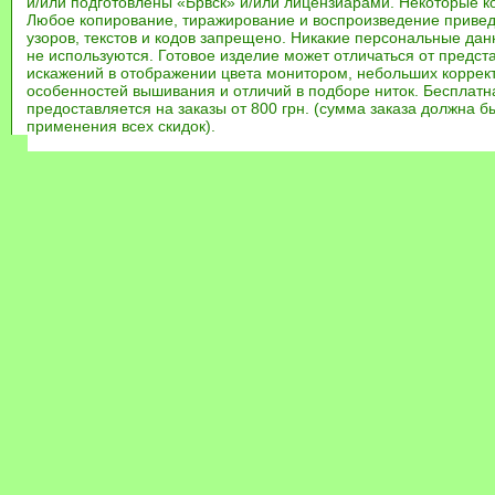
и/или подготовлены «Брвск» и/или лицензиарами. Некоторые к
Любое копирование, тиражирование и воспроизведение привед
узоров, текстов и кодов запрещено. Никакие персональные дан
не используются. Готовое изделие может отличаться от предст
искажений в отображении цвета монитором, небольших коррек
особенностей вышивания и отличий в подборе ниток. Бесплат
предоставляется на заказы от 800 грн. (сумма заказа должна бы
применения всех скидок).