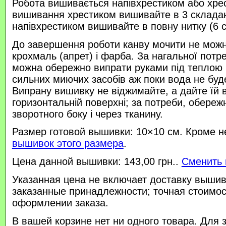
Робота вишивається напівхрестиком або хре
вишивання хрестиком вишивайте в 3 склада
напівхрестиком вишивайте в повну нитку (6 
До завершення роботи канву мочити не можн
крохмаль (апрет) і фарба. За нагальної потр
можна обережно випрати руками під теплою
сильних миючих засобів аж поки вода не буд
Випрану вишивку не віджимайте, а дайте їй 
горизонтальній поверхні; за потреби, обереж
зворотного боку і через тканину.
Размер готовой вышивки: 10×10 см. Кроме н
вышивок этого размера
.
Цена данной вышивки: 143,00 грн..
Сменить 
Указанная цена не включает доставку вышив
заказанные принадлежности; точная стоимос
оформлении заказа.
В вашей корзине нет ни одного товара. Для 