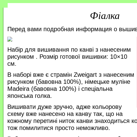
Фіалка
Перед вами подробная информация о выши
Набір для вишивання по канві з нанесеним
рисунком . Розмір готової вишивки: 10×10
см.
В наборі вже є страмін Zweigart з нанесеним
рисунком (бавовна 100%), німецьке муліне
Madeira (бавовна 100%) і спеціальна
японська голка.
Вишивати дуже зручно, адже кольорову
схему вже нанесено на канву так, що на
кожному перетині ниток канви знаходиться к
тож помилитися просто неможливо.