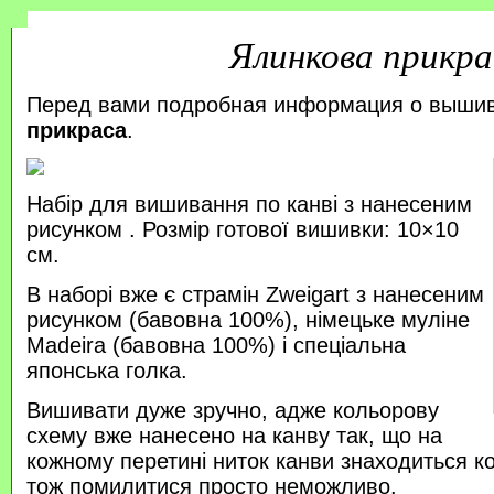
Ялинкова прикра
Перед вами подробная информация о выши
прикраса
.
Набір для вишивання по канві з нанесеним
рисунком . Розмір готової вишивки: 10×10
см.
В наборі вже є страмін Zweigart з нанесеним
рисунком (бавовна 100%), німецьке муліне
Madeira (бавовна 100%) і спеціальна
японська голка.
Вишивати дуже зручно, адже кольорову
схему вже нанесено на канву так, що на
кожному перетині ниток канви знаходиться к
тож помилитися просто неможливо.