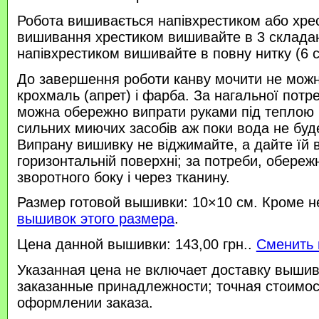
Робота вишивається напівхрестиком або хре
вишивання хрестиком вишивайте в 3 склада
напівхрестиком вишивайте в повну нитку (6 
До завершення роботи канву мочити не можн
крохмаль (апрет) і фарба. За нагальної потр
можна обережно випрати руками під теплою
сильних миючих засобів аж поки вода не буд
Випрану вишивку не віджимайте, а дайте їй 
горизонтальній поверхні; за потреби, обереж
зворотного боку і через тканину.
Размер готовой вышивки: 10×10 см. Кроме н
вышивок этого размера
.
Цена данной вышивки: 143,00 грн..
Сменить 
Указанная цена не включает доставку вышив
заказанные принадлежности; точная стоимос
оформлении заказа.