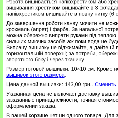
Робота вишивається напівхрестиком або хре
вишивання хрестиком вишивайте в 3 склада
напівхрестиком вишивайте в повну нитку (6 
До завершення роботи канву мочити не можн
крохмаль (апрет) і фарба. За нагальної потр
можна обережно випрати руками під теплою
сильних миючих засобів аж поки вода не буд
Випрану вишивку не віджимайте, а дайте їй 
горизонтальній поверхні; за потреби, обереж
зворотного боку і через тканину.
Размер готовой вышивки: 10×10 см. Кроме н
вышивок этого размера
.
Цена данной вышивки: 143,00 грн..
Сменить 
Указанная цена не включает доставку вышив
заказанные принадлежности; точная стоимос
оформлении заказа.
В вашей корзине нет ни одного товара. Для 