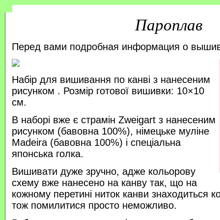
Пароплав
Перед вами подробная информация о выши
Набір для вишивання по канві з нанесеним
рисунком . Розмір готової вишивки: 10×10
см.
В наборі вже є страмін Zweigart з нанесеним
рисунком (бавовна 100%), німецьке муліне
Madeira (бавовна 100%) і спеціальна
японська голка.
Вишивати дуже зручно, адже кольорову
схему вже нанесено на канву так, що на
кожному перетині ниток канви знаходиться к
тож помилитися просто неможливо.