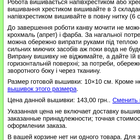
Робота вишивається напівхрестиком або хре
вишивання хрестиком вишивайте в 3 склада
напівхрестиком вишивайте в повну нитку (6 
До завершення роботи канву мочити не можн
крохмаль (апрет) і фарба. За нагальної потр
можна обережно випрати руками під теплою
сильних миючих засобів аж поки вода не буд
Випрану вишивку не віджимайте, а дайте їй 
горизонтальній поверхні; за потреби, обереж
зворотного боку і через тканину.
Размер готовой вышивки: 10×10 см. Кроме н
вышивок этого размера
.
Цена данной вышивки: 143,00 грн..
Сменить 
Указанная цена не включает доставку вышив
заказанные принадлежности; точная стоимос
оформлении заказа.
В вашей корзине нет ни одного товара. Для 