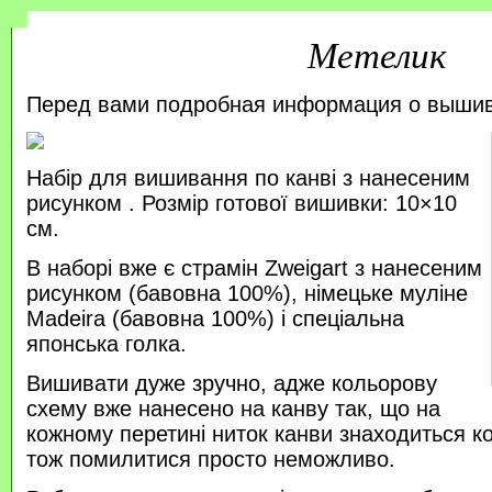
Метелик
Перед вами подробная информация о выши
Набір для вишивання по канві з нанесеним
рисунком . Розмір готової вишивки: 10×10
см.
В наборі вже є страмін Zweigart з нанесеним
рисунком (бавовна 100%), німецьке муліне
Madeira (бавовна 100%) і спеціальна
японська голка.
Вишивати дуже зручно, адже кольорову
схему вже нанесено на канву так, що на
кожному перетині ниток канви знаходиться к
тож помилитися просто неможливо.