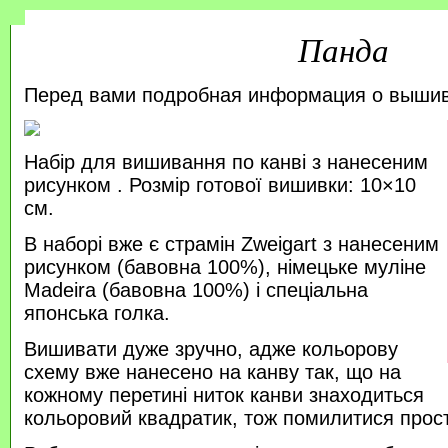
Панда
Перед вами подробная информация о выши
Набір для вишивання по канві з нанесеним
рисунком . Розмір готової вишивки: 10×10
см.
В наборі вже є страмін Zweigart з нанесеним
рисунком (бавовна 100%), німецьке муліне
Madeira (бавовна 100%) і спеціальна
японська голка.
Вишивати дуже зручно, адже кольорову
схему вже нанесено на канву так, що на
кожному перетині ниток канви знаходиться
кольоровий квадратик, тож помилитися прос