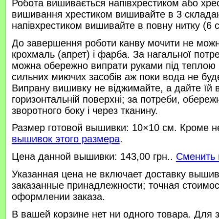
Робота вишивається напівхрестиком або хре
вишивання хрестиком вишивайте в 3 склада
напівхрестиком вишивайте в повну нитку (6 
До завершення роботи канву мочити не можн
крохмаль (апрет) і фарба. За нагальної потр
можна обережно випрати руками під теплою
сильних миючих засобів аж поки вода не буд
Випрану вишивку не віджимайте, а дайте їй 
горизонтальній поверхні; за потреби, обереж
зворотного боку і через тканину.
Размер готовой вышивки: 10×10 см. Кроме н
вышивок этого размера
.
Цена данной вышивки: 143,00 грн..
Сменить 
Указанная цена не включает доставку вышив
заказанные принадлежности; точная стоимос
оформлении заказа.
В вашей корзине нет ни одного товара. Для 