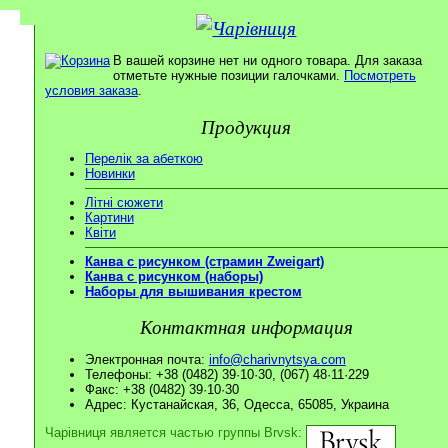
В вашей корзине нет ни одного товара. Для заказа
отметьте нужные позиции галочками.
Посмотреть
условия заказа
.
Продукция
Перелік за абеткою
Новинки
Літні сюжети
Картини
Квіти
Канва с рисунком (страмин Zweigart)
Канва с рисунком (наборы)
Наборы для вышивания крестом
Контактная информация
Электронная почта:
info@charivnytsya.com
Телефоны: +38 (0482) 39·10·30, (067) 48·11·229
Факс: +38 (0482) 39·10·30
Адрес: Кустанайская, 36, Одесса, 65085, Украина
Чарівниця является частью группы Brvsk: