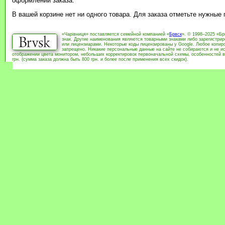
оформлении заказа.
В вашей корзине нет ни одного товара. Для заказа отметьте нужные
«Чарівниця» поставляется семейной компанией «
Брвск
». © 1998–2025 «Бр
знак. Другие наименования являются товарными знаками либо зарегистри
или лицензиарами. Некоторые коды лицензированы у Google. Любое копиро
запрещено. Никакие персональные данные на сайте не собираются и не ис
отображении цвета монитором, небольших корректировок первоначальной схемы, особенностей в
грн. (сумма заказа должна быть 800 грн. и более после применения всех скидок).