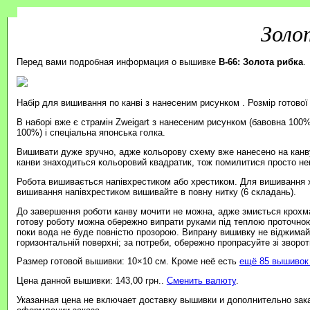
Золо
Перед вами подробная информация о вышивке
B-66: Золота рибка
.
Набір для вишивання по канві з нанесеним рисунком . Розмір готової
В наборі вже є страмін Zweigart з нанесеним рисунком (бавовна 100%
100%) і спеціальна японська голка.
Вишивати дуже зручно, адже кольорову схему вже нанесено на канву
канви знаходиться кольоровий квадратик, тож помилитися просто н
Робота вишивається напівхрестиком або хрестиком. Для вишивання 
вишивання напівхрестиком вишивайте в повну нитку (6 складань).
До завершення роботи канву мочити не можна, адже змиється крохмал
готову роботу можна обережно випрати руками під теплою проточно
поки вода не буде повністю прозорою. Випрану вишивку не віджимайт
горизонтальній поверхні; за потреби, обережно пропрасуйте зі зворотн
Размер готовой вышивки: 10×10 см. Кроме неё есть
ещё 85 вышивок 
Цена данной вышивки: 143,00 грн..
Сменить валюту
.
Указанная цена не включает доставку вышивки и дополнительно зак