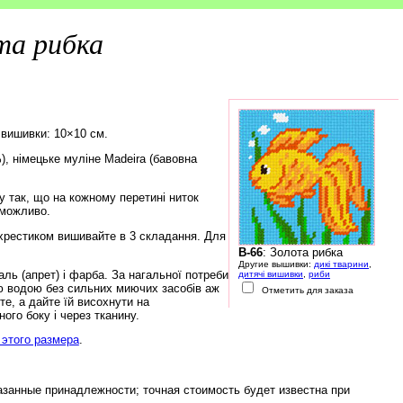
та рибка
 вишивки: 10×10 см.
), німецьке муліне Madeira (бавовна
 так, що на кожному перетині ниток
еможливо.
хрестиком вишивайте в 3 складання. Для
B-66
: Золота рибка
Другие вышивки:
дикі тварини
,
ь (апрет) і фарба. За нагальної потреби
дитячі вишивки
,
риби
ю водою без сильних миючих засобів аж
Отметить для заказа
е, а дайте їй висохнути на
ого боку і через тканину.
этого размера
.
азанные принадлежности; точная стоимость будет известна при