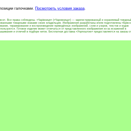
 позиции галочками.
Посмотреть условия заказа
.
вск». Все права соблюдены. «Чарівниця» («Чаровница») — зарегистрированный и охраняемый товарны
рованными товарными знаками своих владельцев. Изображения разработаны и/или подготовлены «Брвск
вание, тиражирование и воспроизведение приведённых изображений, схем и узоров, текстов и кодов
пользуются. Готовое изделие может отличаться от представленного изображения из-за искажений в
ышивания и отличий в подборе ниток. Бесплатная доставка «Укрпоштою» предоставляется на заказы о