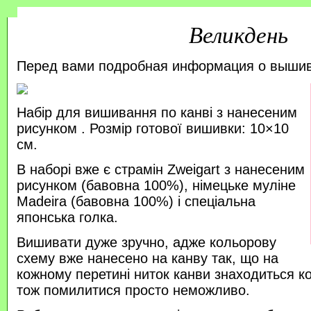
Великдень
Перед вами подробная информация о выши
Набір для вишивання по канві з нанесеним
рисунком . Розмір готової вишивки: 10×10
см.
В наборі вже є страмін Zweigart з нанесеним
рисунком (бавовна 100%), німецьке муліне
Madeira (бавовна 100%) і спеціальна
японська голка.
Вишивати дуже зручно, адже кольорову
схему вже нанесено на канву так, що на
кожному перетині ниток канви знаходиться к
тож помилитися просто неможливо.