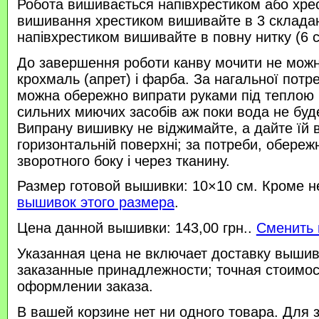
Робота вишивається напівхрестиком або хре
вишивання хрестиком вишивайте в 3 склада
напівхрестиком вишивайте в повну нитку (6 
До завершення роботи канву мочити не можн
крохмаль (апрет) і фарба. За нагальної потр
можна обережно випрати руками під теплою
сильних миючих засобів аж поки вода не буд
Випрану вишивку не віджимайте, а дайте їй 
горизонтальній поверхні; за потреби, обереж
зворотного боку і через тканину.
Размер готовой вышивки: 10×10 см. Кроме н
вышивок этого размера
.
Цена данной вышивки: 143,00 грн..
Сменить 
Указанная цена не включает доставку вышив
заказанные принадлежности; точная стоимос
оформлении заказа.
В вашей корзине нет ни одного товара. Для 