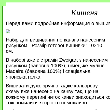
Китеня
Перед вами подробная информация о выши
Набір для вишивання по канві з нанесеним
рисунком . Розмір готової вишивки: 10×10
см.
В наборі вже є страмін Zweigart з нанесеним
рисунком (бавовна 100%), німецьке муліне
Madeira (бавовна 100%) і спеціальна
японська голка.
Вишивати дуже зручно, адже кольорову
схему вже нанесено на канву так, що на
кожному перетині ниток канви знаходиться к
тож помилитися просто неможливо.