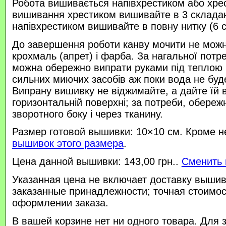
Робота вишивається напівхрестиком або хре
вишивання хрестиком вишивайте в 3 склада
напівхрестиком вишивайте в повну нитку (6 
До завершення роботи канву мочити не можн
крохмаль (апрет) і фарба. За нагальної потр
можна обережно випрати руками під теплою
сильних миючих засобів аж поки вода не буд
Випрану вишивку не віджимайте, а дайте їй 
горизонтальній поверхні; за потреби, обереж
зворотного боку і через тканину.
Размер готовой вышивки: 10×10 см. Кроме н
вышивок этого размера
.
Цена данной вышивки: 143,00 грн..
Сменить 
Указанная цена не включает доставку вышив
заказанные принадлежности; точная стоимос
оформлении заказа.
В вашей корзине нет ни одного товара. Для 