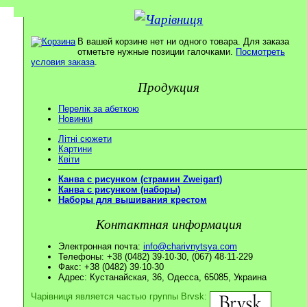
В вашей корзине нет ни одного товара. Для заказа
отметьте нужные позиции галочками.
Посмотреть
условия заказа
.
Продукция
Перелік за абеткою
Новинки
Літні сюжети
Картини
Квіти
Канва с рисунком (страмин Zweigart)
Канва с рисунком (наборы)
Наборы для вышивания крестом
Контактная информация
Электронная почта:
info@charivnytsya.com
Телефоны: +38 (0482) 39·10·30, (067) 48·11·229
Факс: +38 (0482) 39·10·30
Адрес: Кустанайская, 36, Одесса, 65085, Украина
Чарівниця является частью группы Brvsk: