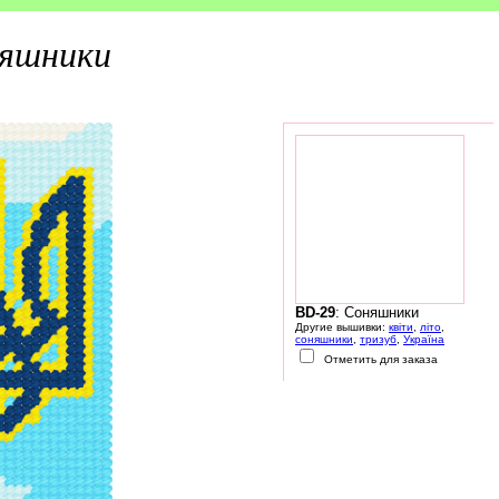
яшники
BD-29
: Соняшники
Другие вышивки:
квіти
,
літо
,
соняшники
,
тризуб
,
Україна
Отметить для заказа