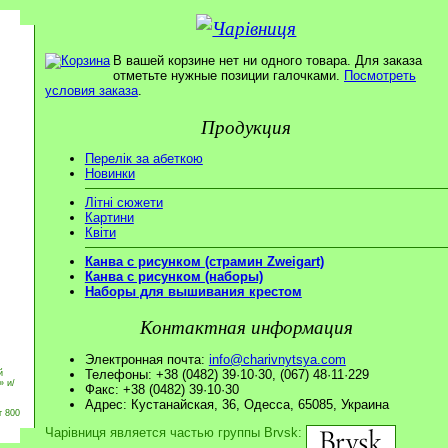
В вашей корзине нет ни одного товара. Для заказа
отметьте нужные позиции галочками.
Посмотреть
условия заказа
.
Продукция
Перелік за абеткою
Новинки
Літні сюжети
Картини
Квіти
Канва с рисунком (страмин Zweigart)
Канва с рисунком (наборы)
Наборы для вышивания крестом
Контактная информация
Электронная почта:
info@charivnytsya.com
Телефоны: +38 (0482) 39·10·30, (067) 48·11·229
й
» и/
Факс: +38 (0482) 39·10·30
Адрес: Кустанайская, 36, Одесса, 65085, Украина
т 800
Чарівниця является частью группы Brvsk: