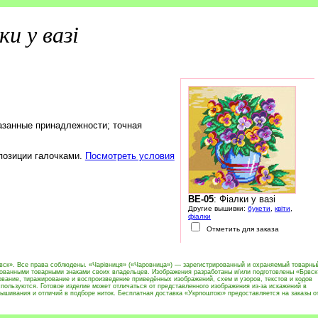
ки у вазі
.
азанные принадлежности; точная
 позиции галочками.
Посмотреть условия
BE-05
: Фіалки у вазі
Другие вышивки:
букети
,
квіти
,
фіалки
Отметить для заказа
вск». Все права соблюдены. «Чарівниця» («Чаровница») — зарегистрированный и охраняемый товарны
рованными товарными знаками своих владельцев. Изображения разработаны и/или подготовлены «Брвск
вание, тиражирование и воспроизведение приведённых изображений, схем и узоров, текстов и кодов
пользуются. Готовое изделие может отличаться от представленного изображения из-за искажений в
ышивания и отличий в подборе ниток. Бесплатная доставка «Укрпоштою» предоставляется на заказы о