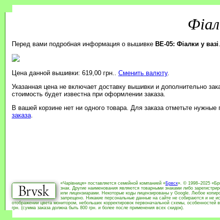
Фіал
Перед вами подробная информация о вышивке
BE-05: Фіалки у вазі
Цена данной вышивки: 619,00 грн..
Сменить валюту
.
Указанная цена не включает доставку вышивки и дополнительно зак
стоимость будет известна при оформлении заказа.
В вашей корзине нет ни одного товара. Для заказа отметьте нужные
заказа
.
«Чарівниця» поставляется семейной компанией «
Брвск
». © 1998–2025 «Бр
знак. Другие наименования являются товарными знаками либо зарегистри
или лицензиарами. Некоторые коды лицензированы у Google. Любое копиро
запрещено. Никакие персональные данные на сайте не собираются и не ис
отображении цвета монитором, небольших корректировок первоначальной схемы, особенностей в
грн. (сумма заказа должна быть 800 грн. и более после применения всех скидок).