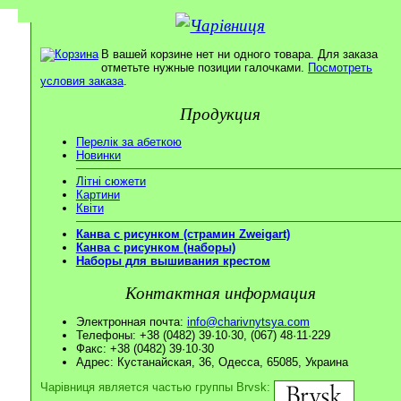
В вашей корзине нет ни одного товара. Для заказа
отметьте нужные позиции галочками.
Посмотреть
условия заказа
.
Продукция
Перелік за абеткою
Новинки
Літні сюжети
Картини
Квіти
Канва с рисунком (страмин Zweigart)
Канва с рисунком (наборы)
Наборы для вышивания крестом
Контактная информация
Электронная почта:
info@charivnytsya.com
Телефоны: +38 (0482) 39·10·30, (067) 48·11·229
Факс: +38 (0482) 39·10·30
Адрес: Кустанайская, 36, Одесса, 65085, Украина
Чарівниця является частью группы Brvsk: