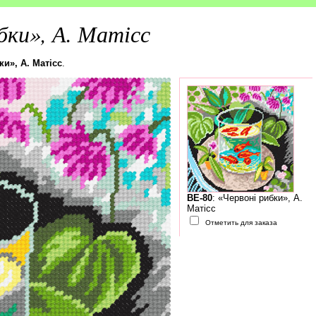
бки», А. Матісс
ки», А. Матісс
.
BE-80
: «Червоні рибки», А.
Матісс
Отметить для заказа