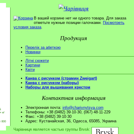
В вашей корзине нет ни одного товара. Для заказа
отметьте нужные позиции галочками.
Посмотреть
условия заказа
.
Продукция
Перелік за абеткою
Новинки
Літні сюжети
Картини
Квіти
Канва с рисунком (страмин Zweigart)
Канва с рисунком (наборы)
Наборы для вышивания крестом
Контактная информация
Электронная почта:
info@charivnytsya.com
й
Телефоны: +38 (0482) 39·10·30, (067) 48·11·229
» и/
Факс: +38 (0482) 39·10·30
Адрес: Кустанайская, 36, Одесса, 65085, Украина
т 800
Чарівниця является частью группы Brvsk: