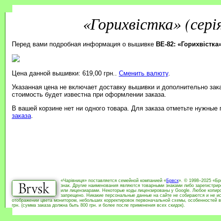
«Горихвістка» (сері
Перед вами подробная информация о вышивке
BE-82: «Горихвістка»
Цена данной вышивки: 619,00 грн..
Сменить валюту
.
Указанная цена не включает доставку вышивки и дополнительно зак
стоимость будет известна при оформлении заказа.
В вашей корзине нет ни одного товара. Для заказа отметьте нужные
заказа
.
«Чарівниця» поставляется семейной компанией «
Брвск
». © 1998–2025 «Бр
знак. Другие наименования являются товарными знаками либо зарегистри
или лицензиарами. Некоторые коды лицензированы у Google. Любое копиро
запрещено. Никакие персональные данные на сайте не собираются и не ис
отображении цвета монитором, небольших корректировок первоначальной схемы, особенностей в
грн. (сумма заказа должна быть 800 грн. и более после применения всех скидок).