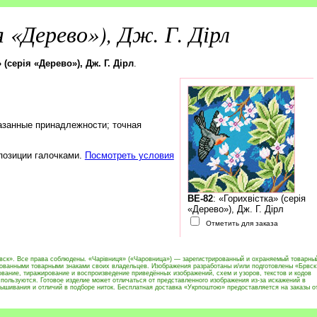
я «Дерево»), Дж. Г. Дірл
 (серія «Дерево»), Дж. Г. Дірл
.
азанные принадлежности; точная
 позиции галочками.
Посмотреть условия
BE-82
: «Горихвістка» (серія
«Дерево»), Дж. Г. Дірл
Отметить для заказа
вск». Все права соблюдены. «Чарівниця» («Чаровница») — зарегистрированный и охраняемый товарны
рованными товарными знаками своих владельцев. Изображения разработаны и/или подготовлены «Брвск
вание, тиражирование и воспроизведение приведённых изображений, схем и узоров, текстов и кодов
пользуются. Готовое изделие может отличаться от представленного изображения из-за искажений в
ышивания и отличий в подборе ниток. Бесплатная доставка «Укрпоштою» предоставляется на заказы о