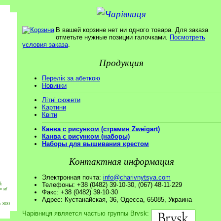
В вашей корзине нет ни одного товара. Для заказа
отметьте нужные позиции галочками.
Посмотреть
условия заказа
.
Продукция
Перелік за абеткою
Новинки
Літні сюжети
Картини
Квіти
Канва с рисунком (страмин Zweigart)
Канва с рисунком (наборы)
Наборы для вышивания крестом
Контактная информация
Электронная почта:
info@charivnytsya.com
Телефоны: +38 (0482) 39·10·30, (067) 48·11·229
й
» и/
Факс: +38 (0482) 39·10·30
Адрес: Кустанайская, 36, Одесса, 65085, Украина
т 800
Чарівниця является частью группы Brvsk: