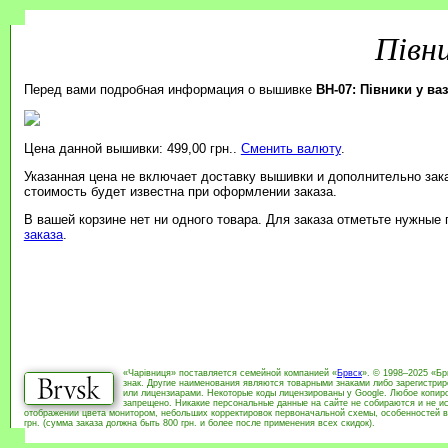
Півни
Перед вами подробная информация о вышивке
BH-07: Півники у ваз
Цена данной вышивки: 499,00 грн..
Сменить валюту
.
Указанная цена не включает доставку вышивки и дополнительно зак
стоимость будет известна при оформлении заказа.
В вашей корзине нет ни одного товара. Для заказа отметьте нужные
заказа
.
«Чарівниця» поставляется семейной компанией «
Брвск
». © 1998–2025 «Бр
знак. Другие наименования являются товарными знаками либо зарегистри
или лицензиарами. Некоторые коды лицензированы у Google. Любое копиро
запрещено. Никакие персональные данные на сайте не собираются и не ис
отображении цвета монитором, небольших корректировок первоначальной схемы, особенностей в
грн. (сумма заказа должна быть 800 грн. и более после применения всех скидок).