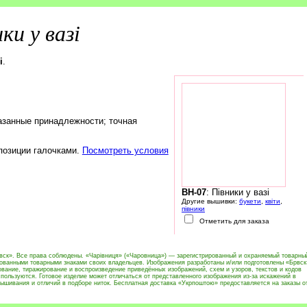
ки у вазі
і
.
азанные принадлежности; точная
 позиции галочками.
Посмотреть условия
BH-07
: Півники у вазі
Другие вышивки:
букети
,
квіти
,
півники
Отметить для заказа
вск». Все права соблюдены. «Чарівниця» («Чаровница») — зарегистрированный и охраняемый товарны
рованными товарными знаками своих владельцев. Изображения разработаны и/или подготовлены «Брвск
вание, тиражирование и воспроизведение приведённых изображений, схем и узоров, текстов и кодов
пользуются. Готовое изделие может отличаться от представленного изображения из-за искажений в
ышивания и отличий в подборе ниток. Бесплатная доставка «Укрпоштою» предоставляется на заказы о