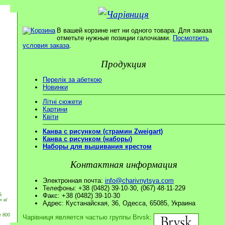
В вашей корзине нет ни одного товара. Для заказа
отметьте нужные позиции галочками.
Посмотреть
условия заказа
.
Продукция
Перелік за абеткою
Новинки
Літні сюжети
Картини
Квіти
Канва с рисунком (страмин Zweigart)
Канва с рисунком (наборы)
Наборы для вышивания крестом
Контактная информация
Электронная почта:
info@charivnytsya.com
Телефоны: +38 (0482) 39·10·30, (067) 48·11·229
Факс: +38 (0482) 39·10·30
й
» и/
Адрес: Кустанайская, 36, Одесса, 65085, Украина
т 800
Чарівниця является частью группы Brvsk: