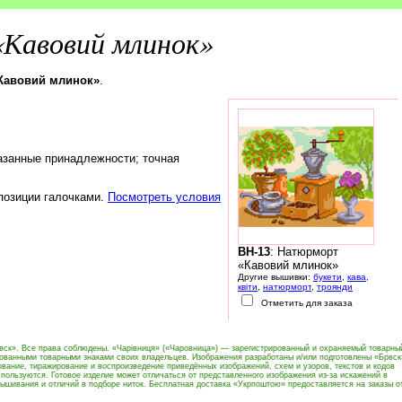
Кавовий млинок»
«Кавовий млинок»
.
азанные принадлежности; точная
 позиции галочками.
Посмотреть условия
BH-13
: Натюрморт
«Кавовий млинок»
Другие вышивки:
букети
,
кава
,
квіти
,
натюрморт
,
троянди
Отметить для заказа
вск». Все права соблюдены. «Чарівниця» («Чаровница») — зарегистрированный и охраняемый товарны
рованными товарными знаками своих владельцев. Изображения разработаны и/или подготовлены «Брвск
вание, тиражирование и воспроизведение приведённых изображений, схем и узоров, текстов и кодов
пользуются. Готовое изделие может отличаться от представленного изображения из-за искажений в
ышивания и отличий в подборе ниток. Бесплатная доставка «Укрпоштою» предоставляется на заказы о