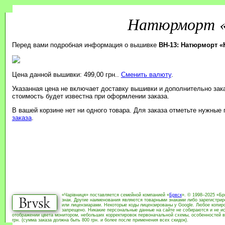
Натюрморт «
Перед вами подробная информация о вышивке
BH-13: Натюрморт 
Цена данной вышивки: 499,00 грн..
Сменить валюту
.
Указанная цена не включает доставку вышивки и дополнительно зак
стоимость будет известна при оформлении заказа.
В вашей корзине нет ни одного товара. Для заказа отметьте нужные
заказа
.
«Чарівниця» поставляется семейной компанией «
Брвск
». © 1998–2025 «Бр
знак. Другие наименования являются товарными знаками либо зарегистри
или лицензиарами. Некоторые коды лицензированы у Google. Любое копиро
запрещено. Никакие персональные данные на сайте не собираются и не ис
отображении цвета монитором, небольших корректировок первоначальной схемы, особенностей в
грн. (сумма заказа должна быть 800 грн. и более после применения всех скидок).