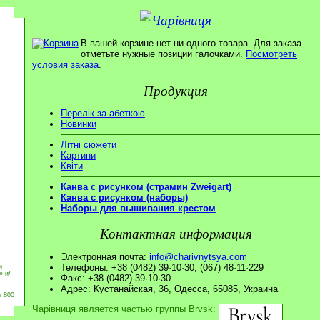
В вашей корзине нет ни одного товара. Для заказа
отметьте нужные позиции галочками.
Посмотреть
условия заказа
.
Продукция
Перелік за абеткою
Новинки
Літні сюжети
Картини
Квіти
Канва с рисунком (страмин Zweigart)
Канва с рисунком (наборы)
Наборы для вышивания крестом
Контактная информация
Электронная почта:
info@charivnytsya.com
Телефоны: +38 (0482) 39·10·30, (067) 48·11·229
й
» и/
Факс: +38 (0482) 39·10·30
Адрес: Кустанайская, 36, Одесса, 65085, Украина
т 800
Чарівниця является частью группы Brvsk: