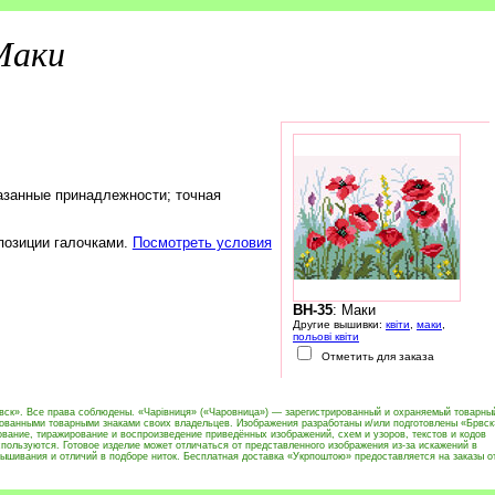
Маки
азанные принадлежности; точная
 позиции галочками.
Посмотреть условия
BH-35
: Маки
Другие вышивки:
квіти
,
маки
,
польові квіти
Отметить для заказа
вск». Все права соблюдены. «Чарівниця» («Чаровница») — зарегистрированный и охраняемый товарны
рованными товарными знаками своих владельцев. Изображения разработаны и/или подготовлены «Брвск
вание, тиражирование и воспроизведение приведённых изображений, схем и узоров, текстов и кодов
пользуются. Готовое изделие может отличаться от представленного изображения из-за искажений в
ышивания и отличий в подборе ниток. Бесплатная доставка «Укрпоштою» предоставляется на заказы о