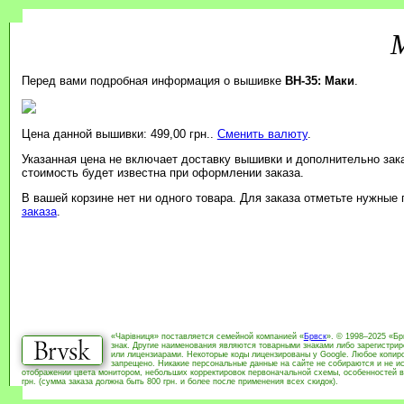
Перед вами подробная информация о вышивке
BH-35: Маки
.
Цена данной вышивки: 499,00 грн..
Сменить валюту
.
Указанная цена не включает доставку вышивки и дополнительно зак
стоимость будет известна при оформлении заказа.
В вашей корзине нет ни одного товара. Для заказа отметьте нужные
заказа
.
«Чарівниця» поставляется семейной компанией «
Брвск
». © 1998–2025 «Бр
знак. Другие наименования являются товарными знаками либо зарегистри
или лицензиарами. Некоторые коды лицензированы у Google. Любое копиро
запрещено. Никакие персональные данные на сайте не собираются и не ис
отображении цвета монитором, небольших корректировок первоначальной схемы, особенностей в
грн. (сумма заказа должна быть 800 грн. и более после применения всех скидок).