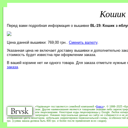
Кошик 
Перед вами подробная информация о вышивке
BL-19: Кошик з ябл
Цена данной вышивки: 769,00 грн..
Сменить валюту
.
Указанная цена не включает доставку вышивки и дополнительно зак
стоимость будет известна при оформлении заказа.
В вашей корзине нет ни одного товара. Для заказа отметьте нужные
заказа
.
«Чарівниця» поставляется семейной компанией «
Брвск
». © 1998–2025 «Бр
знак. Другие наименования являются товарными знаками либо зарегистри
или лицензиарами. Некоторые коды лицензированы у Google. Любое копиро
запрещено. Никакие персональные данные на сайте не собираются и не ис
отображении цвета монитором, небольших корректировок первоначальной схемы, особенностей в
грн. (сумма заказа должна быть 800 грн. и более после применения всех скидок).