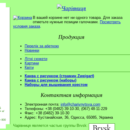
В вашей корзине нет ни одного товара. Для заказа
отметьте нужные позиции галочками.
Посмотреть
условия заказа
.
Продукция
Перелік за абеткою
Новинки
Літні сюжети
Картини
Квіти
Канва с рисунком (страмин Zweigart)
Канва с рисунком (наборы)
Наборы для вышивания крестом
Контактная информация
Электронная почта:
info@charivnytsya.com
Телефоны: +38 (0482) 39·10·30, (067) 48·11·229
й
» и/
Факс: +38 (0482) 39·10·30
Адрес: Кустанайская, 36, Одесса, 65085, Украина
т 800
Чарівниця является частью группы Brvsk: