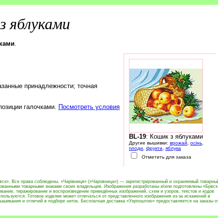
з яблуками
уками
.
азанные принадлежности; точная
 позиции галочками.
Посмотреть условия
BL-19
: Кошик з яблуками
Другие вышивки:
врожай
,
осінь
,
плоди
,
фрукти
,
яблука
Отметить для заказа
вск». Все права соблюдены. «Чарівниця» («Чаровница») — зарегистрированный и охраняемый товарны
рованными товарными знаками своих владельцев. Изображения разработаны и/или подготовлены «Брвск
вание, тиражирование и воспроизведение приведённых изображений, схем и узоров, текстов и кодов
пользуются. Готовое изделие может отличаться от представленного изображения из-за искажений в
ышивания и отличий в подборе ниток. Бесплатная доставка «Укрпоштою» предоставляется на заказы о