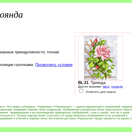
оянда
азанные принадлежности; точная
 позиции галочками.
Посмотреть условия
BL-21
: Троянда
Другие вышивки:
квіти
,
троянди
Отметить для заказа
вск». Все права соблюдены. «Чарівниця» («Чаровница») — зарегистрированный и охраняемый товарны
рованными товарными знаками своих владельцев. Изображения разработаны и/или подготовлены «Брвск
вание, тиражирование и воспроизведение приведённых изображений, схем и узоров, текстов и кодов
пользуются. Готовое изделие может отличаться от представленного изображения из-за искажений в
ышивания и отличий в подборе ниток. Бесплатная доставка «Укрпоштою» предоставляется на заказы о