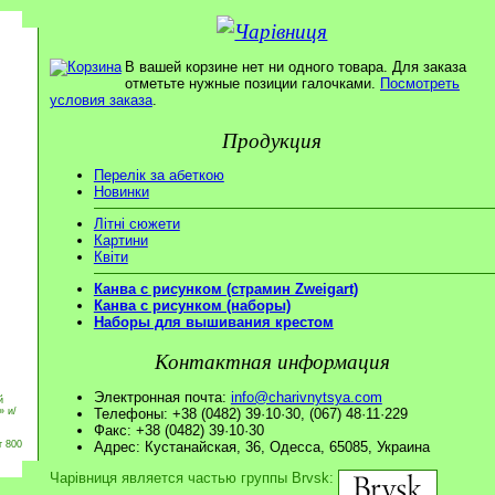
В вашей корзине нет ни одного товара. Для заказа
отметьте нужные позиции галочками.
Посмотреть
условия заказа
.
Продукция
Перелік за абеткою
Новинки
Літні сюжети
Картини
Квіти
Канва с рисунком (страмин Zweigart)
Канва с рисунком (наборы)
Наборы для вышивания крестом
Контактная информация
Электронная почта:
info@charivnytsya.com
й
» и/
Телефоны: +38 (0482) 39·10·30, (067) 48·11·229
Факс: +38 (0482) 39·10·30
т 800
Адрес: Кустанайская, 36, Одесса, 65085, Украина
Чарівниця является частью группы Brvsk: