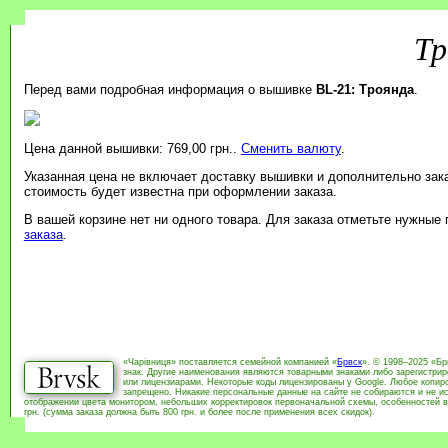
Тр
Перед вами подробная информация о вышивке
BL-21: Троянда
.
Цена данной вышивки: 769,00 грн..
Сменить валюту
.
Указанная цена не включает доставку вышивки и дополнительно зак
стоимость будет известна при оформлении заказа.
В вашей корзине нет ни одного товара. Для заказа отметьте нужные
заказа
.
«Чарівниця» поставляется семейной компанией «
Брвск
». © 1998–2025 «Бр
знак. Другие наименования являются товарными знаками либо зарегистри
или лицензиарами. Некоторые коды лицензированы у Google. Любое копиро
запрещено. Никакие персональные данные на сайте не собираются и не ис
отображении цвета монитором, небольших корректировок первоначальной схемы, особенностей в
грн. (сумма заказа должна быть 800 грн. и более после применения всех скидок).