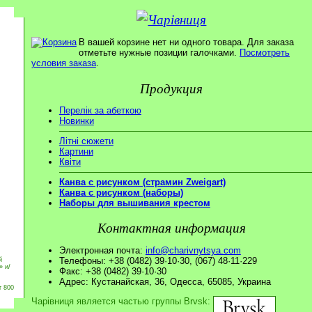
В вашей корзине нет ни одного товара. Для заказа
отметьте нужные позиции галочками.
Посмотреть
условия заказа
.
Продукция
Перелік за абеткою
Новинки
Літні сюжети
Картини
Квіти
Канва с рисунком (страмин Zweigart)
Канва с рисунком (наборы)
Наборы для вышивания крестом
Контактная информация
Электронная почта:
info@charivnytsya.com
Телефоны: +38 (0482) 39·10·30, (067) 48·11·229
й
» и/
Факс: +38 (0482) 39·10·30
Адрес: Кустанайская, 36, Одесса, 65085, Украина
т 800
Чарівниця является частью группы Brvsk: