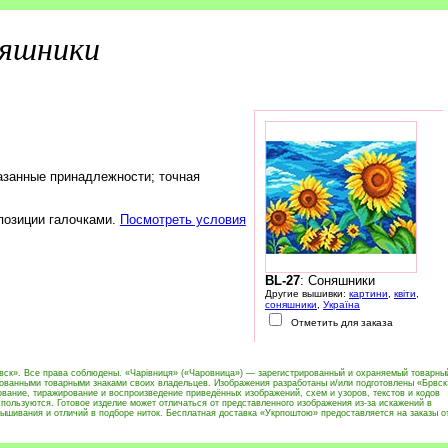
яшники
азанные принадлежности; точная
 позиции галочками.
Посмотреть условия
BL-27
: Соняшники
Другие вышивки:
картини
,
квіти
,
соняшники
,
Україна
Отметить для заказа
вск». Все права соблюдены. «Чарівниця» («Чаровница») — зарегистрированный и охраняемый товарны
рованными товарными знаками своих владельцев. Изображения разработаны и/или подготовлены «Брвск
вание, тиражирование и воспроизведение приведённых изображений, схем и узоров, текстов и кодов
пользуются. Готовое изделие может отличаться от представленного изображения из-за искажений в
ышивания и отличий в подборе ниток. Бесплатная доставка «Укрпоштою» предоставляется на заказы о