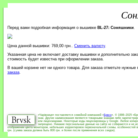
Сон
Перед вами подробная информация о вышивке
BL-27: Соняшники
.
Цена данной вышивки: 769,00 грн..
Сменить валюту
.
Указанная цена не включает доставку вышивки и дополнительно зак
стоимость будет известна при оформлении заказа.
В вашей корзине нет ни одного товара. Для заказа отметьте нужные
заказа
.
«Чарівниця» поставляется семейной компанией «
Брвск
». © 1998–2025 «Бр
знак. Другие наименования являются товарными знаками либо зарегистри
или лицензиарами. Некоторые коды лицензированы у Google. Любое копиро
запрещено. Никакие персональные данные на сайте не собираются и не ис
отображении цвета монитором, небольших корректировок первоначальной схемы, особенностей в
грн. (сумма заказа должна быть 800 грн. и более после применения всех скидок).