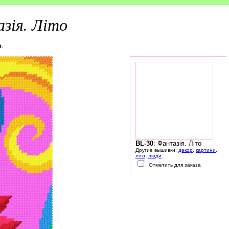
зія. Літо
о
.
BL-30
: Фантазія. Літо
Другие вышивки:
декор
,
картини
,
літо
,
люди
Отметить для заказа