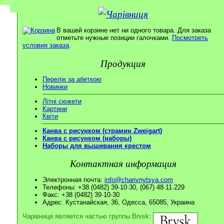
В вашей корзине нет ни одного товара. Для заказа
отметьте нужные позиции галочками.
Посмотреть
условия заказа
.
Продукция
Перелік за абеткою
Новинки
Літні сюжети
Картини
Квіти
Канва с рисунком (страмин Zweigart)
Канва с рисунком (наборы)
Наборы для вышивания крестом
Контактная информация
Электронная почта:
info@charivnytsya.com
Телефоны: +38 (0482) 39·10·30, (067) 48·11·229
Факс: +38 (0482) 39·10·30
Адрес: Кустанайская, 36, Одесса, 65085, Украина
Чарівниця является частью группы Brvsk: