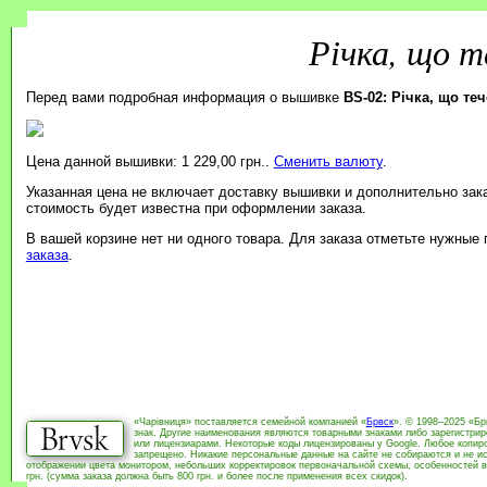
Річка, що т
Перед вами подробная информация о вышивке
BS-02: Річка, що те
Цена данной вышивки: 1 229,00 грн..
Сменить валюту
.
Указанная цена не включает доставку вышивки и дополнительно зак
стоимость будет известна при оформлении заказа.
В вашей корзине нет ни одного товара. Для заказа отметьте нужные
заказа
.
«Чарівниця» поставляется семейной компанией «
Брвск
». © 1998–2025 «Бр
знак. Другие наименования являются товарными знаками либо зарегистри
или лицензиарами. Некоторые коды лицензированы у Google. Любое копиро
запрещено. Никакие персональные данные на сайте не собираются и не ис
отображении цвета монитором, небольших корректировок первоначальной схемы, особенностей в
грн. (сумма заказа должна быть 800 грн. и более после применения всех скидок).