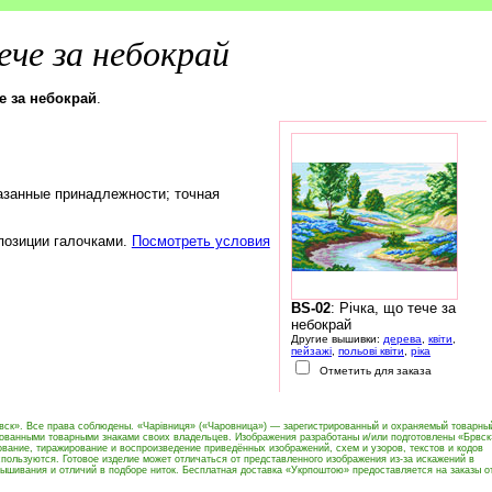
ече за небокрай
че за небокрай
.
азанные принадлежности; точная
 позиции галочками.
Посмотреть условия
BS-02
: Річка, що тече за
небокрай
Другие вышивки:
дерева
,
квіти
,
пейзажі
,
польові квіти
,
ріка
Отметить для заказа
вск». Все права соблюдены. «Чарівниця» («Чаровница») — зарегистрированный и охраняемый товарны
рованными товарными знаками своих владельцев. Изображения разработаны и/или подготовлены «Брвск
вание, тиражирование и воспроизведение приведённых изображений, схем и узоров, текстов и кодов
пользуются. Готовое изделие может отличаться от представленного изображения из-за искажений в
ышивания и отличий в подборе ниток. Бесплатная доставка «Укрпоштою» предоставляется на заказы о