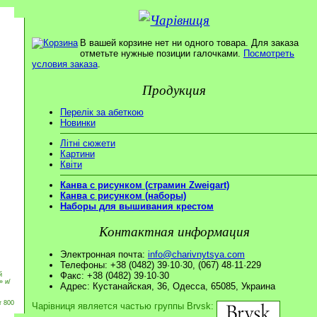
В вашей корзине нет ни одного товара. Для заказа
отметьте нужные позиции галочками.
Посмотреть
условия заказа
.
Продукция
Перелік за абеткою
Новинки
Літні сюжети
Картини
Квіти
Канва с рисунком (страмин Zweigart)
Канва с рисунком (наборы)
Наборы для вышивания крестом
Контактная информация
Электронная почта:
info@charivnytsya.com
Телефоны: +38 (0482) 39·10·30, (067) 48·11·229
Факс: +38 (0482) 39·10·30
й
» и/
Адрес: Кустанайская, 36, Одесса, 65085, Украина
т 800
Чарівниця является частью группы Brvsk: