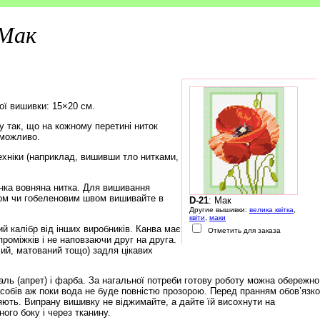
Мак
ої вишивки: 15×20 см.
 так, що на кожному перетині ниток
еможливо.
ехніки (наприклад, вишивши тло нитками,
нка вовняна нитка. Для вишивання
ом чи гобеленовим швом вишивайте в
D-21
: Мак
Другие вышивки:
велика квітка
,
квіти
,
маки
й калібр від інших виробників. Канва має
Отметить для заказа
роміжків і не наповзаючи друг на друга.
чий, матований тощо) задля цікавих
ль (апрет) і фарба. За нагальної потреби готову роботу можна обережно
обів аж поки вода не буде повністю прозорою. Перед пранням обов’язк
няють. Випрану вишивку не віджимайте, а дайте їй висохнути на
ого боку і через тканину.