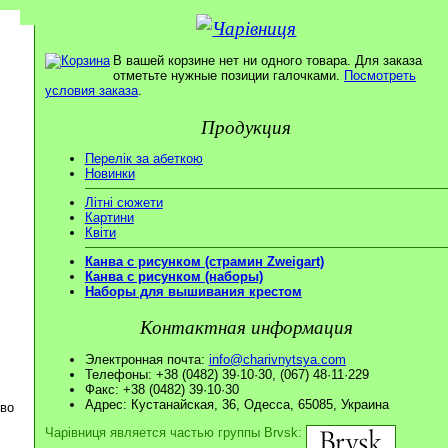
В вашей корзине нет ни одного товара. Для заказа
отметьте нужные позиции галочками.
Посмотреть
условия заказа
.
Продукция
Перелік за абеткою
Новинки
Літні сюжети
Картини
Квіти
Канва с рисунком (страмин Zweigart)
Канва с рисунком (наборы)
Наборы для вышивания крестом
Контактная информация
Электронная почта:
info@charivnytsya.com
Телефоны: +38 (0482) 39·10·30, (067) 48·11·229
Факс: +38 (0482) 39·10·30
Адрес: Кустанайская, 36, Одесса, 65085, Украина
ово
Чарівниця является частью группы Brvsk: