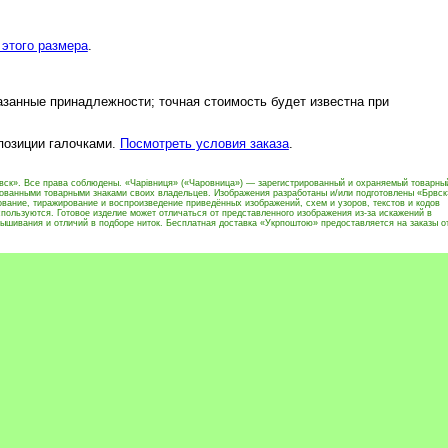
этого размера
.
азанные принадлежности; точная стоимость будет известна при
 позиции галочками.
Посмотреть условия заказа
.
вск». Все права соблюдены. «Чарівниця» («Чаровница») — зарегистрированный и охраняемый товарны
рованными товарными знаками своих владельцев. Изображения разработаны и/или подготовлены «Брвск
вание, тиражирование и воспроизведение приведённых изображений, схем и узоров, текстов и кодов
пользуются. Готовое изделие может отличаться от представленного изображения из-за искажений в
ышивания и отличий в подборе ниток. Бесплатная доставка «Укрпоштою» предоставляется на заказы о