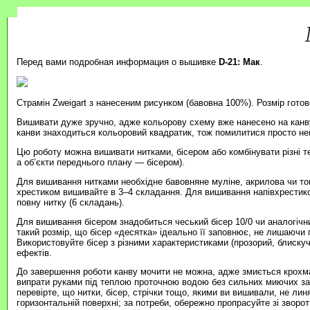
Перед вами подробная информация о вышивке
D-21: Мак
.
Страмін Zweigart з нанесеним рисунком (бавовна 100%). Розмір готов
Вишивати дуже зручно, адже кольорову схему вже нанесено на канву
канви знаходиться кольоровий квадратик, тож помилитися просто н
Цю роботу можна вишивати нитками, бісером або комбінувати різні т
а об’єкти переднього плану — бісером).
Для вишивання нитками необхідне бавовняне муліне, акрилова чи то
хрестиком вишивайте в 3–4 складання. Для вишивання напівхрестик
повну нитку (6 складань).
Для вишивання бісером знадобиться чеський бісер 10/0 чи аналогічни
такий розмір, що бісер «десятка» ідеально її заповнює, не лишаючи п
Використовуйте бісер з різними характеристиками (прозорий, блиску
ефектів.
До завершення роботи канву мочити не можна, адже змиється крохма
випрати руками під теплою проточною водою без сильних миючих зас
перевірте, що нитки, бісер, стрічки тощо, якими ви вишивали, не ли
горизонтальній поверхні; за потреби, обережно пропрасуйте зі зворотн