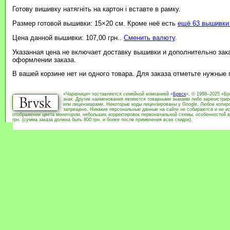
Готову вишивку натягніть на картон і вставте в рамку.
Размер готовой вышивки: 15×20 см. Кроме неё есть
ещё 63 вышивки 
Цена данной вышивки: 107,00 грн..
Сменить валюту
.
Указанная цена не включает доставку вышивки и дополнительно зак
оформлении заказа.
В вашей корзине нет ни одного товара. Для заказа отметьте нужные
«Чарівниця» поставляется семейной компанией «
Брвск
». © 1998–2025 «Бр
знак. Другие наименования являются товарными знаками либо зарегистри
или лицензиарами. Некоторые коды лицензированы у Google. Любое копиро
запрещено. Никакие персональные данные на сайте не собираются и не ис
отображении цвета монитором, небольших корректировок первоначальной схемы, особенностей в
грн. (сумма заказа должна быть 800 грн. и более после применения всех скидок).