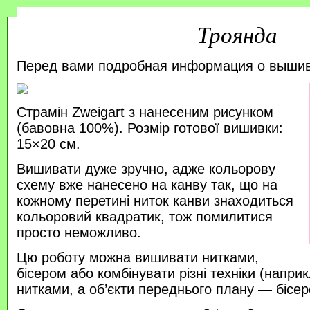
Троянда
Перед вами подробная информация о выши
Страмін Zweigart з нанесеним рисунком
(бавовна 100%). Розмір готової вишивки:
15×20 см.
Вишивати дуже зручно, адже кольорову
схему вже нанесено на канву так, що на
кожному перетині ниток канви знаходиться
кольоровий квадратик, тож помилитися
просто неможливо.
Цю роботу можна вишивати нитками,
бісером або комбінувати різні техніки (напр
нитками, а об’єкти переднього плану — бісер