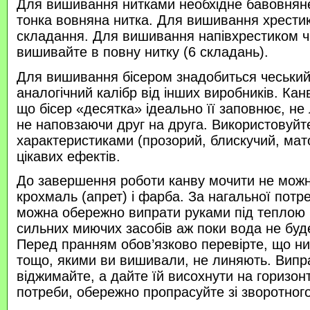
Для вишивання нитками необхідне бавовняне
тонка вовняна нитка. Для вишивання хрести
складання. Для вишивання напівхрестиком 
вишивайте в повну нитку (6 складань).
Для вишивання бісером знадобиться чеський 
аналогічний калібр від інших виробників. Кан
що бісер «десятка» ідеально її заповнює, не
не наповзаючи друг на друга. Використовуйте
характеристиками (прозорий, блискучий, ма
цікавих ефектів.
До завершення роботи канву мочити не можн
крохмаль (апрет) і фарба. За нагальної потр
можна обережно випрати руками під теплою
сильних миючих засобів аж поки вода не буд
Перед пранням обов’язково перевірте, що нитк
тощо, якими ви вишивали, не линяють. Випр
віджимайте, а дайте їй висохнути на горизонт
потреби, обережно пропрасуйте зі зворотного 