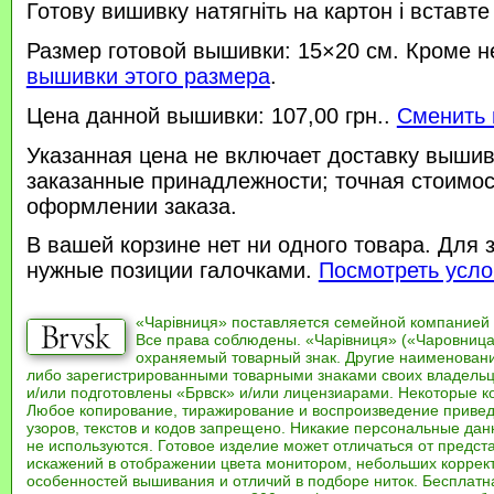
Готову вишивку натягніть на картон і вставте
Размер готовой вышивки: 15×20 см. Кроме н
вышивки этого размера
.
Цена данной вышивки: 107,00 грн..
Сменить 
Указанная цена не включает доставку вышив
заказанные принадлежности; точная стоимос
оформлении заказа.
В вашей корзине нет ни одного товара. Для 
нужные позиции галочками.
Посмотреть усло
«Чарівниця» поставляется семейной компанией
Все права соблюдены. «Чарівниця» («Чаровница
охраняемый товарный знак. Другие наименован
либо зарегистрированными товарными знаками своих владель
и/или подготовлены «Брвск» и/или лицензиарами. Некоторые к
Любое копирование, тиражирование и воспроизведение привед
узоров, текстов и кодов запрещено. Никакие персональные дан
не используются. Готовое изделие может отличаться от предст
искажений в отображении цвета монитором, небольших коррек
особенностей вышивания и отличий в подборе ниток. Бесплат