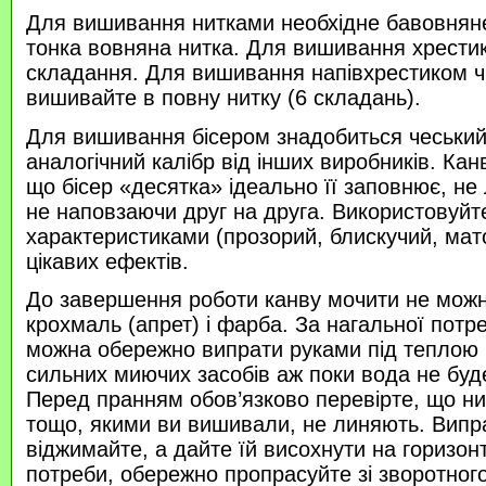
Для вишивання нитками необхідне бавовняне
тонка вовняна нитка. Для вишивання хрести
складання. Для вишивання напівхрестиком 
вишивайте в повну нитку (6 складань).
Для вишивання бісером знадобиться чеський 
аналогічний калібр від інших виробників. Кан
що бісер «десятка» ідеально її заповнює, не
не наповзаючи друг на друга. Використовуйте
характеристиками (прозорий, блискучий, ма
цікавих ефектів.
До завершення роботи канву мочити не можн
крохмаль (апрет) і фарба. За нагальної потр
можна обережно випрати руками під теплою
сильних миючих засобів аж поки вода не буд
Перед пранням обов’язково перевірте, що нитк
тощо, якими ви вишивали, не линяють. Випр
віджимайте, а дайте їй висохнути на горизонт
потреби, обережно пропрасуйте зі зворотного 