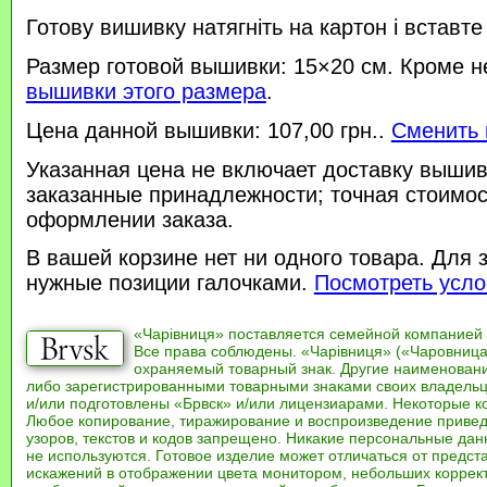
Готову вишивку натягніть на картон і вставте
Размер готовой вышивки: 15×20 см. Кроме н
вышивки этого размера
.
Цена данной вышивки: 107,00 грн..
Сменить 
Указанная цена не включает доставку вышив
заказанные принадлежности; точная стоимос
оформлении заказа.
В вашей корзине нет ни одного товара. Для 
нужные позиции галочками.
Посмотреть усло
«Чарівниця» поставляется семейной компанией
Все права соблюдены. «Чарівниця» («Чаровница
охраняемый товарный знак. Другие наименован
либо зарегистрированными товарными знаками своих владель
и/или подготовлены «Брвск» и/или лицензиарами. Некоторые к
Любое копирование, тиражирование и воспроизведение привед
узоров, текстов и кодов запрещено. Никакие персональные дан
не используются. Готовое изделие может отличаться от предст
искажений в отображении цвета монитором, небольших коррек