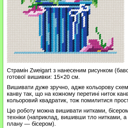
Страмін Zweigart з нанесеним рисунком (бав
готової вишивки: 15×20 см.
Вишивати дуже зручно, адже кольорову схем
канву так, що на кожному перетині ниток кан
кольоровий квадратик, тож помилитися прос
Цю роботу можна вишивати нитками, бісером 
техніки (наприклад, вишивши тло нитками, а
плану — бісером).