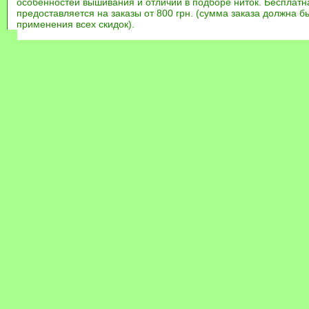
особенностей вышивания и отличий в подборе ниток. Бесплат
предоставляется на заказы от 800 грн. (сумма заказа должна бы
применения всех скидок).