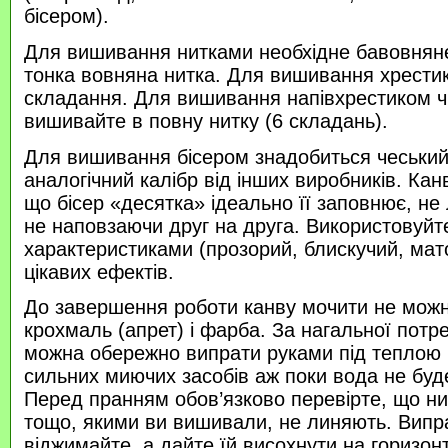
бісером).
Для вишивання нитками необхідне бавовняне
тонка вовняна нитка. Для вишивання хрести
складання. Для вишивання напівхрестиком 
вишивайте в повну нитку (6 складань).
Для вишивання бісером знадобиться чеський 
аналогічний калібр від інших виробників. Кан
що бісер «десятка» ідеально її заповнює, не
не наповзаючи друг на друга. Використовуйте
характеристиками (прозорий, блискучий, ма
цікавих ефектів.
До завершення роботи канву мочити не можн
крохмаль (апрет) і фарба. За нагальної потр
можна обережно випрати руками під теплою
сильних миючих засобів аж поки вода не буд
Перед пранням обов’язково перевірте, що нитк
тощо, якими ви вишивали, не линяють. Випр
віджимайте, а дайте їй висохнути на горизонт