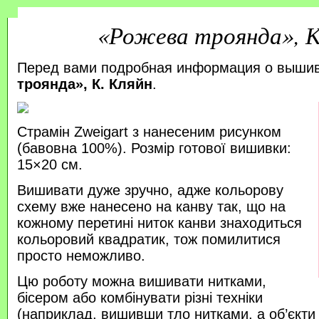
«Рожева троянда», К
Перед вами подробная информация о выши
троянда», К. Кляйн
.
Страмін Zweigart з нанесеним рисунком
(бавовна 100%). Розмір готової вишивки:
15×20 см.
Вишивати дуже зручно, адже кольорову
схему вже нанесено на канву так, що на
кожному перетині ниток канви знаходиться
кольоровий квадратик, тож помилитися
просто неможливо.
Цю роботу можна вишивати нитками,
бісером або комбінувати різні техніки
(наприклад, вишивши тло нитками, а об’єкт