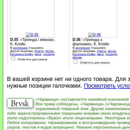
D-35
: «Троянда і мімоза»,
D-36
: «Троянда з
К. Кляйн
фіалками», К. Кляйн
В
коллекции
3 вышивок.
В
коллекции
3 вышивок.
Другие вышивки:
букети
,
весна
,
Другие вышивки:
букети
,
весна
,
Катарина Кляйн
,
квіти
,
троянди
Катарина Кляйн
,
квіти
,
троянди
,
фіалки
Отметить для заказа
Отметить для заказа
В вашей корзине нет ни одного товара. Для 
нужные позиции галочками.
Посмотреть усло
«Чарівниця» поставляется семейной компанией
Все права соблюдены. «Чарівниця» («Чаровница
охраняемый товарный знак. Другие наименован
либо зарегистрированными товарными знаками своих владель
и/или подготовлены «Брвск» и/или лицензиарами. Некоторые к
Любое копирование, тиражирование и воспроизведение привед
узоров, текстов и кодов запрещено. Никакие персональные дан