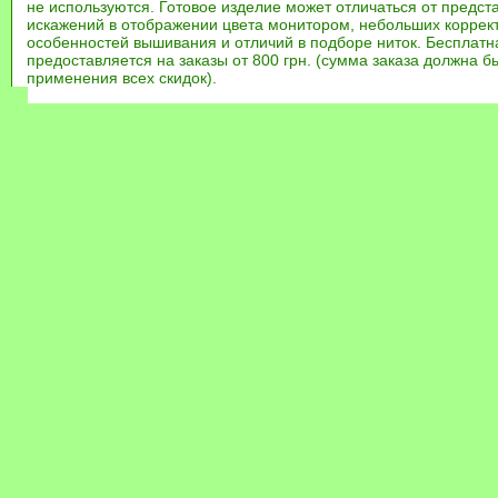
не используются. Готовое изделие может отличаться от предст
искажений в отображении цвета монитором, небольших коррек
особенностей вышивания и отличий в подборе ниток. Бесплат
предоставляется на заказы от 800 грн. (сумма заказа должна бы
применения всех скидок).