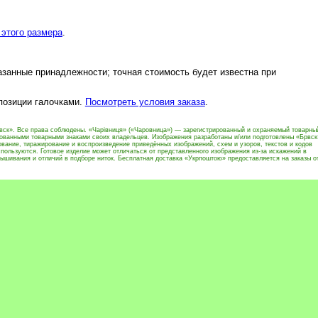
этого размера
.
азанные принадлежности; точная стоимость будет известна при
 позиции галочками.
Посмотреть условия заказа
.
вск». Все права соблюдены. «Чарівниця» («Чаровница») — зарегистрированный и охраняемый товарны
рованными товарными знаками своих владельцев. Изображения разработаны и/или подготовлены «Брвск
вание, тиражирование и воспроизведение приведённых изображений, схем и узоров, текстов и кодов
пользуются. Готовое изделие может отличаться от представленного изображения из-за искажений в
ышивания и отличий в подборе ниток. Бесплатная доставка «Укрпоштою» предоставляется на заказы о