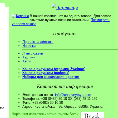
В вашей корзине нет ни одного товара. Для заказа
отметьте нужные позиции галочками.
Посмотреть
условия заказа
.
Продукция
Перелік за абеткою
Новинки
Літні сюжети
Картини
Квіти
Канва с рисунком (страмин Zweigart)
Канва с рисунком (наборы)
Наборы для вышивания крестом
Контактная информация
Электронная почта:
info@charivnytsya.com
Телефоны: +38 (0482) 39·10·30, (067) 48·11·229
Факс: +38 (0482) 39·10·30
Адрес: Кустанайская, 36, Одесса, 65085, Украина
ово
Чарівниця является частью группы Brvsk: