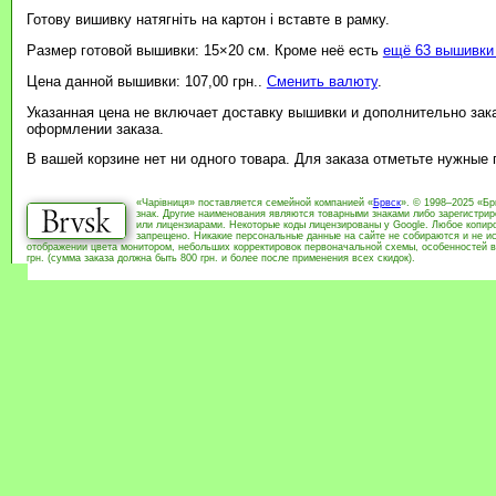
Готову вишивку натягніть на картон і вставте в рамку.
Размер готовой вышивки: 15×20 см. Кроме неё есть
ещё 63 вышивки 
Цена данной вышивки: 107,00 грн..
Сменить валюту
.
Указанная цена не включает доставку вышивки и дополнительно зак
оформлении заказа.
В вашей корзине нет ни одного товара. Для заказа отметьте нужные
«Чарівниця» поставляется семейной компанией «
Брвск
». © 1998–2025 «Бр
знак. Другие наименования являются товарными знаками либо зарегистри
или лицензиарами. Некоторые коды лицензированы у Google. Любое копиро
запрещено. Никакие персональные данные на сайте не собираются и не ис
отображении цвета монитором, небольших корректировок первоначальной схемы, особенностей в
грн. (сумма заказа должна быть 800 грн. и более после применения всех скидок).