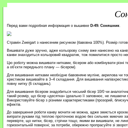
Со
Перед вами подробная информация о вышивке
D-49: Соняшник
.
Страмін Zweigart з нанесеним рисунком (бавовна 100%). Розмір готов
Вишивати дуже зручно, адже кольорову схему вже нанесено на канву
канви знаходиться кольоровий квадратик, тож помилитися просто н
Цю роботу можна вишивати нитками, бісером або комбінувати різні т
а об’єкти переднього плану — бісером).
Для вишивання нитками необхідне бавовняне муліне, акрилова чи то
хрестиком вишивайте в 3–4 складання. Для вишивання напівхрестик
повну нитку (6 складань).
Для вишивання бісером знадобиться чеський бісер 10/0 чи аналогічни
такий розмір, що бісер «десятка» ідеально її заповнює, не лишаючи п
Використовуйте бісер з різними характеристиками (прозорий, блиску
ефектів.
До завершення роботи канву мочити не можна, адже змиється крохма
випрати руками під теплою проточною водою без сильних миючих зас
перевірте, що нитки, бісер, стрічки тощо, якими ви вишивали, не ли
горизонтальній поверхні; за потреби, обережно пропрасуйте зі зворотн