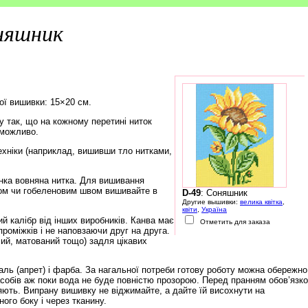
няшник
ої вишивки: 15×20 см.
 так, що на кожному перетині ниток
еможливо.
ехніки (наприклад, вишивши тло нитками,
нка вовняна нитка. Для вишивання
ом чи гобеленовим швом вишивайте в
D-49
: Соняшник
Другие вышивки:
велика квітка
,
квіти
,
Україна
й калібр від інших виробників. Канва має
Отметить для заказа
роміжків і не наповзаючи друг на друга.
чий, матований тощо) задля цікавих
ль (апрет) і фарба. За нагальної потреби готову роботу можна обережно
обів аж поки вода не буде повністю прозорою. Перед пранням обов’язк
няють. Випрану вишивку не віджимайте, а дайте їй висохнути на
ого боку і через тканину.