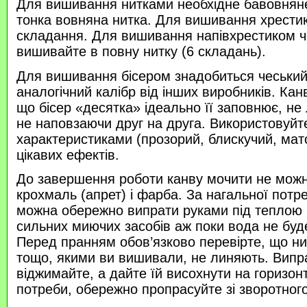
Для вишивання нитками необхідне бавовняне
тонка вовняна нитка. Для вишивання хрести
складання. Для вишивання напівхрестиком 
вишивайте в повну нитку (6 складань).
Для вишивання бісером знадобиться чеський 
аналогічний калібр від інших виробників. Кан
що бісер «десятка» ідеально її заповнює, не
не наповзаючи друг на друга. Використовуйте
характеристиками (прозорий, блискучий, ма
цікавих ефектів.
До завершення роботи канву мочити не можн
крохмаль (апрет) і фарба. За нагальної потр
можна обережно випрати руками під теплою
сильних миючих засобів аж поки вода не буд
Перед пранням обов’язково перевірте, що нитк
тощо, якими ви вишивали, не линяють. Випр
віджимайте, а дайте їй висохнути на горизонт
потреби, обережно пропрасуйте зі зворотного 