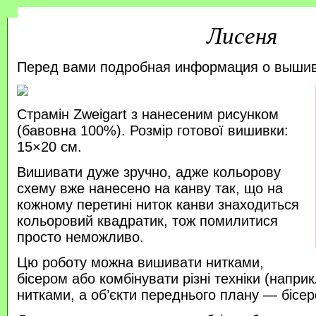
Лисеня
Перед вами подробная информация о выши
Страмін Zweigart з нанесеним рисунком
(бавовна 100%). Розмір готової вишивки:
15×20 см.
Вишивати дуже зручно, адже кольорову
схему вже нанесено на канву так, що на
кожному перетині ниток канви знаходиться
кольоровий квадратик, тож помилитися
просто неможливо.
Цю роботу можна вишивати нитками,
бісером або комбінувати різні техніки (напр
нитками, а об’єкти переднього плану — бісер