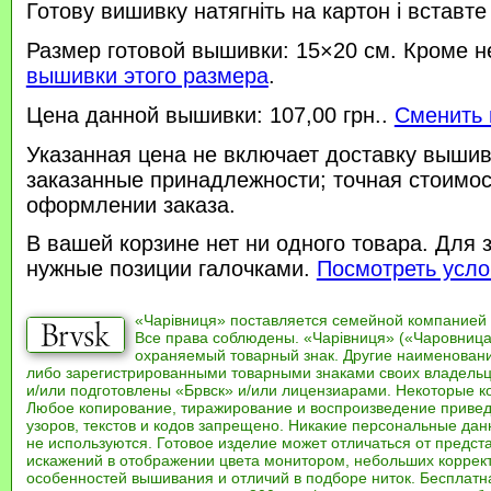
Готову вишивку натягніть на картон і вставте
Размер готовой вышивки: 15×20 см. Кроме н
вышивки этого размера
.
Цена данной вышивки: 107,00 грн..
Сменить 
Указанная цена не включает доставку вышив
заказанные принадлежности; точная стоимос
оформлении заказа.
В вашей корзине нет ни одного товара. Для 
нужные позиции галочками.
Посмотреть усло
«Чарівниця» поставляется семейной компанией
Все права соблюдены. «Чарівниця» («Чаровница
охраняемый товарный знак. Другие наименован
либо зарегистрированными товарными знаками своих владель
и/или подготовлены «Брвск» и/или лицензиарами. Некоторые к
Любое копирование, тиражирование и воспроизведение привед
узоров, текстов и кодов запрещено. Никакие персональные дан
не используются. Готовое изделие может отличаться от предст
искажений в отображении цвета монитором, небольших коррек
особенностей вышивания и отличий в подборе ниток. Бесплат