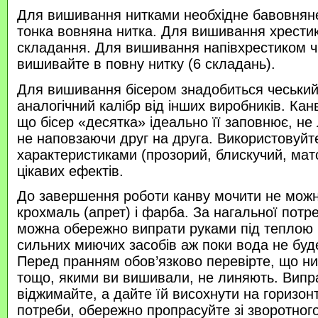
Для вишивання нитками необхідне бавовняне
тонка вовняна нитка. Для вишивання хрести
складання. Для вишивання напівхрестиком 
вишивайте в повну нитку (6 складань).
Для вишивання бісером знадобиться чеський 
аналогічний калібр від інших виробників. Кан
що бісер «десятка» ідеально її заповнює, не
не наповзаючи друг на друга. Використовуйте
характеристиками (прозорий, блискучий, ма
цікавих ефектів.
До завершення роботи канву мочити не можн
крохмаль (апрет) і фарба. За нагальної потр
можна обережно випрати руками під теплою
сильних миючих засобів аж поки вода не буд
Перед пранням обов’язково перевірте, що нитк
тощо, якими ви вишивали, не линяють. Випр
віджимайте, а дайте їй висохнути на горизонт
потреби, обережно пропрасуйте зі зворотного 