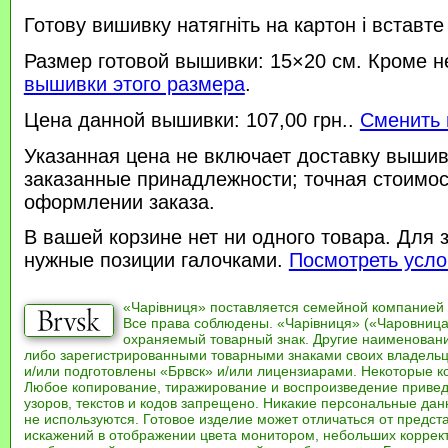
Готову вишивку натягніть на картон і вставте
Размер готовой вышивки: 15×20 см. Кроме н
вышивки этого размера
.
Цена данной вышивки: 107,00 грн..
Сменить 
Указанная цена не включает доставку вышив
заказанные принадлежности; точная стоимос
оформлении заказа.
В вашей корзине нет ни одного товара. Для 
нужные позиции галочками.
Посмотреть усло
«Чарівниця» поставляется семейной компанией
Все права соблюдены. «Чарівниця» («Чаровница
охраняемый товарный знак. Другие наименован
либо зарегистрированными товарными знаками своих владель
и/или подготовлены «Брвск» и/или лицензиарами. Некоторые к
Любое копирование, тиражирование и воспроизведение привед
узоров, текстов и кодов запрещено. Никакие персональные дан
не используются. Готовое изделие может отличаться от предст
искажений в отображении цвета монитором, небольших коррек