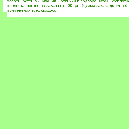
особенностей вышивания и отличий в подборе ниток. Бесплат
предоставляется на заказы от 800 грн. (сумма заказа должна бы
применения всех скидок).