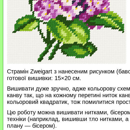
Страмін Zweigart з нанесеним рисунком (бав
готової вишивки: 15×20 см.
Вишивати дуже зручно, адже кольорову схем
канву так, що на кожному перетині ниток кан
кольоровий квадратик, тож помилитися прос
Цю роботу можна вишивати нитками, бісером 
техніки (наприклад, вишивши тло нитками, а
плану — бісером).