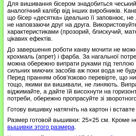
Для вишивання бісером знадобиться чеський 
аналогічний калібр від інших виробників. Кан
що бісер «десятка» ідеально її заповнює, не
не наповзаючи друг на друга. Використовуйте
характеристиками (прозорий, блискучий, ма
цікавих ефектів.
До завершення роботи канву мочити не можн
крохмаль (апрет) і фарба. За нагальної потр
можна обережно випрати руками під теплою
сильних миючих засобів аж поки вода не буд
Перед пранням обов’язково перевірте, що нитк
тощо, якими ви вишивали, не линяють. Випр
віджимайте, а дайте їй висохнути на горизонт
потреби, обережно пропрасуйте зі зворотного 
Готову вишивку натягніть на картон і вставте
Размер готовой вышивки: 25×25 см. Кроме н
вышивки этого размера
.