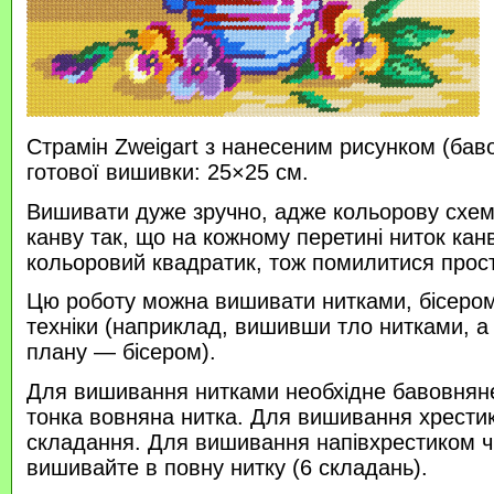
Страмін Zweigart з нанесеним рисунком (бав
готової вишивки: 25×25 см.
Вишивати дуже зручно, адже кольорову схем
канву так, що на кожному перетині ниток кан
кольоровий квадратик, тож помилитися прос
Цю роботу можна вишивати нитками, бісером 
техніки (наприклад, вишивши тло нитками, а
плану — бісером).
Для вишивання нитками необхідне бавовняне
тонка вовняна нитка. Для вишивання хрести
складання. Для вишивання напівхрестиком 
вишивайте в повну нитку (6 складань).