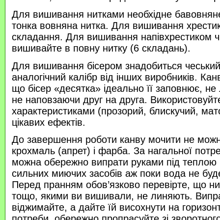
Для вишивання нитками необхідне бавовняне
тонка вовняна нитка. Для вишивання хрести
складання. Для вишивання напівхрестиком 
вишивайте в повну нитку (6 складань).
Для вишивання бісером знадобиться чеський 
аналогічний калібр від інших виробників. Кан
що бісер «десятка» ідеально її заповнює, не
не наповзаючи друг на друга. Використовуйте
характеристиками (прозорий, блискучий, ма
цікавих ефектів.
До завершення роботи канву мочити не можн
крохмаль (апрет) і фарба. За нагальної потр
можна обережно випрати руками під теплою
сильних миючих засобів аж поки вода не буд
Перед пранням обов’язково перевірте, що нитк
тощо, якими ви вишивали, не линяють. Випр
віджимайте, а дайте їй висохнути на горизонт
потреби, обережно пропрасуйте зі зворотного 