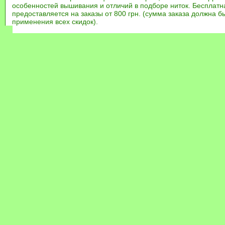
особенностей вышивания и отличий в подборе ниток. Бесплат
предоставляется на заказы от 800 грн. (сумма заказа должна бы
применения всех скидок).