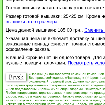
Готову вишивку натягніть на картон і вставте
Размер готовой вышивки: 25×25 см. Кроме н
вышивки этого размера
.
Цена данной вышивки: 185,00 грн..
Сменить 
Указанная цена не включает доставку вышив
заказанные принадлежности; точная стоимос
оформлении заказа.
В вашей корзине нет ни одного товара. Для 
нужные позиции галочками.
Посмотреть усло
«Чарівниця» поставляется семейной компанией
Все права соблюдены. «Чарівниця» («Чаровница
охраняемый товарный знак. Другие наименован
либо зарегистрированными товарными знаками своих владель
и/или подготовлены «Брвск» и/или лицензиарами. Некоторые к
Любое копирование, тиражирование и воспроизведение привед
узоров, текстов и кодов запрещено. Никакие персональные дан
не используются. Готовое изделие может отличаться от предст
искажений в отображении цвета монитором, небольших коррек