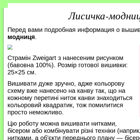
Лисичка-модни
Перед вами подробная информация о выши
модниця
.
Страмін Zweigart з нанесеним рисунком
(бавовна 100%). Розмір готової вишивки:
25×25 см.
Вишивати дуже зручно, адже кольорову
схему вже нанесено на канву так, що на
кожному перетині ниток канви знаходиться
кольоровий квадратик, тож помилитися
просто неможливо.
Цю роботу можна вишивати нитками,
бісером або комбінувати різні техніки (напр
нитками, а об’єкти переднього плану — бісер