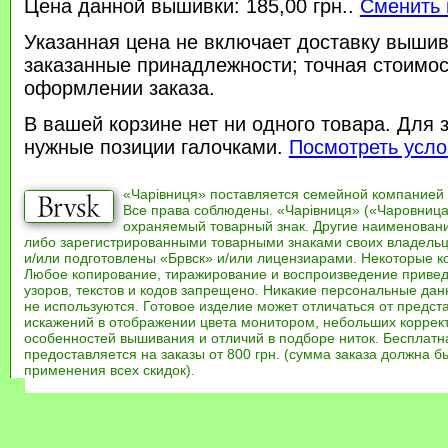
Цена данной вышивки: 185,00 грн..
Сменить 
Указанная цена не включает доставку вышив
заказанные принадлежности; точная стоимос
оформлении заказа.
В вашей корзине нет ни одного товара. Для 
нужные позиции галочками.
Посмотреть усло
«Чарівниця» поставляется семейной компанией
Все права соблюдены. «Чарівниця» («Чаровница
охраняемый товарный знак. Другие наименован
либо зарегистрированными товарными знаками своих владель
и/или подготовлены «Брвск» и/или лицензиарами. Некоторые к
Любое копирование, тиражирование и воспроизведение привед
узоров, текстов и кодов запрещено. Никакие персональные дан
не используются. Готовое изделие может отличаться от предст
искажений в отображении цвета монитором, небольших коррек
особенностей вышивания и отличий в подборе ниток. Бесплат
предоставляется на заказы от 800 грн. (сумма заказа должна бы
применения всех скидок).