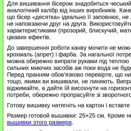
Для вишивання бісером знадобиться чеський 
аналогічний калібр від інших виробників. Кан
що бісер «десятка» ідеально її заповнює, не
не наповзаючи друг на друга. Використовуйте
характеристиками (прозорий, блискучий, ма
цікавих ефектів.
До завершення роботи канву мочити не можн
крохмаль (апрет) і фарба. За нагальної потр
можна обережно випрати руками під теплою
сильних миючих засобів аж поки вода не буд
Перед пранням обов’язково перевірте, що нитк
тощо, якими ви вишивали, не линяють. Випр
віджимайте, а дайте їй висохнути на горизонт
потреби, обережно пропрасуйте зі зворотного 
Готову вишивку натягніть на картон і вставте
Размер готовой вышивки: 25×25 см. Кроме н
вышивки этого размера
.