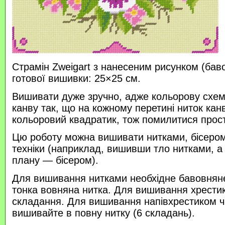
Страмін Zweigart з нанесеним рисунком (бав
готової вишивки: 25×25 см.
Вишивати дуже зручно, адже кольорову схем
канву так, що на кожному перетині ниток кан
кольоровий квадратик, тож помилитися прос
Цю роботу можна вишивати нитками, бісером 
техніки (наприклад, вишивши тло нитками, а
плану — бісером).
Для вишивання нитками необхідне бавовняне
тонка вовняна нитка. Для вишивання хрести
складання. Для вишивання напівхрестиком 
вишивайте в повну нитку (6 складань).