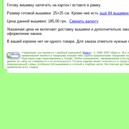
Готову вишивку натягніть на картон і вставте в рамку.
Размер готовой вышивки: 25×25 см. Кроме неё есть
ещё 84 вышивки 
Цена данной вышивки: 185,00 грн..
Сменить валюту
.
Указанная цена не включает доставку вышивки и дополнительно зак
оформлении заказа.
В вашей корзине нет ни одного товара. Для заказа отметьте нужные
«Чарівниця» поставляется семейной компанией «
Брвск
». © 1998–2025 «Брвск». Все 
наименования являются товарными знаками либо зарегистрированными товарными зна
Некоторые коды лицензированы у Google. Любое копирование, тиражирование и воспр
данные на сайте не собираются и не используются. Готовое изделие может отличаться от предс
первоначальной схемы, особенностей вышивания и отличий в подборе ниток. Бесплатная доставка
применения всех скидок).