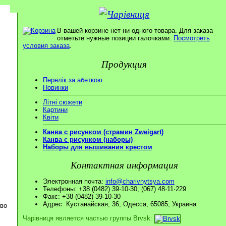
В вашей корзине нет ни одного товара. Для заказа
отметьте нужные позиции галочками.
Посмотреть
условия заказа
.
Продукция
Перелік за абеткою
Новинки
Літні сюжети
Картини
Квіти
Канва с рисунком (страмин Zweigart)
Канва с рисунком (наборы)
Наборы для вышивания крестом
Контактная информация
Электронная почта:
info@charivnytsya.com
Телефоны: +38 (0482) 39·10·30, (067) 48·11·229
Факс: +38 (0482) 39·10·30
Адрес: Кустанайская, 36, Одесса, 65085, Украина
ово
Чарівниця является частью группы Brvsk: