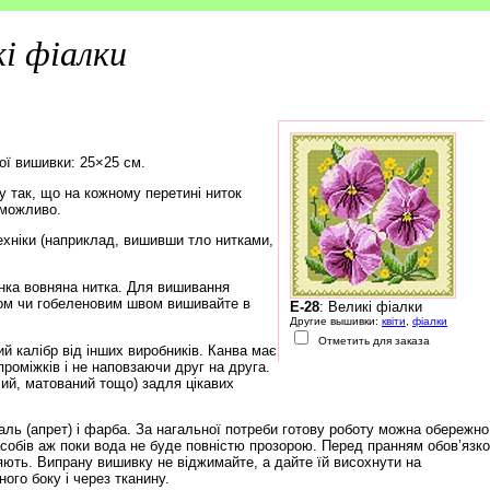
кі фіалки
ої вишивки: 25×25 см.
 так, що на кожному перетині ниток
еможливо.
ехніки (наприклад, вишивши тло нитками,
нка вовняна нитка. Для вишивання
ом чи гобеленовим швом вишивайте в
E-28
: Великі фіалки
Другие вышивки:
квіти
,
фіалки
Отметить для заказа
й калібр від інших виробників. Канва має
роміжків і не наповзаючи друг на друга.
чий, матований тощо) задля цікавих
ль (апрет) і фарба. За нагальної потреби готову роботу можна обережно
обів аж поки вода не буде повністю прозорою. Перед пранням обов’язк
няють. Випрану вишивку не віджимайте, а дайте їй висохнути на
ого боку і через тканину.