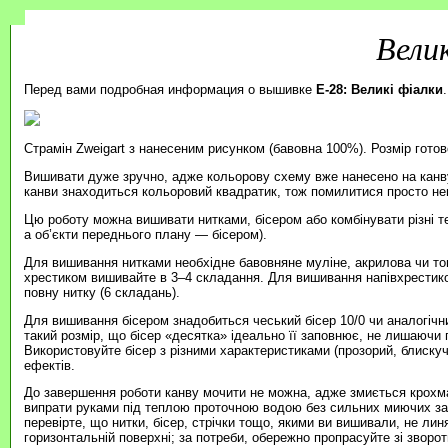
Вели
Перед вами подробная информация о вышивке
E-28: Великі фіалки
.
Страмін Zweigart з нанесеним рисунком (бавовна 100%). Розмір готов
Вишивати дуже зручно, адже кольорову схему вже нанесено на канву
канви знаходиться кольоровий квадратик, тож помилитися просто н
Цю роботу можна вишивати нитками, бісером або комбінувати різні т
а об’єкти переднього плану — бісером).
Для вишивання нитками необхідне бавовняне муліне, акрилова чи то
хрестиком вишивайте в 3–4 складання. Для вишивання напівхрестик
повну нитку (6 складань).
Для вишивання бісером знадобиться чеський бісер 10/0 чи аналогічни
такий розмір, що бісер «десятка» ідеально її заповнює, не лишаючи п
Використовуйте бісер з різними характеристиками (прозорий, блиску
ефектів.
До завершення роботи канву мочити не можна, адже змиється крохма
випрати руками під теплою проточною водою без сильних миючих зас
перевірте, що нитки, бісер, стрічки тощо, якими ви вишивали, не ли
горизонтальній поверхні; за потреби, обережно пропрасуйте зі зворотн