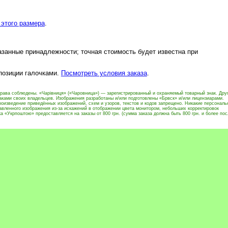
этого размера
.
азанные принадлежности; точная стоимость будет известна при
 позиции галочками.
Посмотреть условия заказа
.
права соблюдены. «Чарівниця» («Чаровница») — зарегистрированный и охраняемый товарный знак. Дру
ками своих владельцев. Изображения разработаны и/или подготовлены «Брвск» и/или лицензиарами.
оизведение приведённых изображений, схем и узоров, текстов и кодов запрещено. Никакие персональ
тавленного изображения из-за искажений в отображении цвета монитором, небольших корректировок
 «Укрпоштою» предоставляется на заказы от 800 грн. (сумма заказа должна быть 800 грн. и более пос