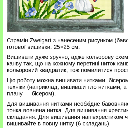
Страмін Zweigart з нанесеним рисунком (бав
готової вишивки: 25×25 см.
Вишивати дуже зручно, адже кольорову схем
канву так, що на кожному перетині ниток кан
кольоровий квадратик, тож помилитися прос
Цю роботу можна вишивати нитками, бісером 
техніки (наприклад, вишивши тло нитками, а
плану — бісером).
Для вишивання нитками необхідне бавовняне
тонка вовняна нитка. Для вишивання хрести
складання. Для вишивання напівхрестиком 
вишивайте в повну нитку (6 складань).