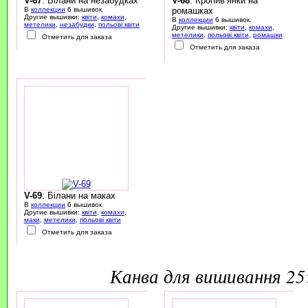
V-67
: Білани на незабудках
V-68
: Кропив’янки на
В
коллекции
6 вышивок.
ромашках
Другие вышивки:
квіти
,
комахи
,
В
коллекции
6 вышивок.
метелики
,
незабудки
,
польові квіти
Другие вышивки:
квіти
,
комахи
,
метелики
,
польові квіти
,
ромашки
Отметить для заказа
Отметить для заказа
V-69
: Білани на маках
В
коллекции
6 вышивок.
Другие вышивки:
квіти
,
комахи
,
маки
,
метелики
,
польові квіти
Отметить для заказа
канва для вишивання 2