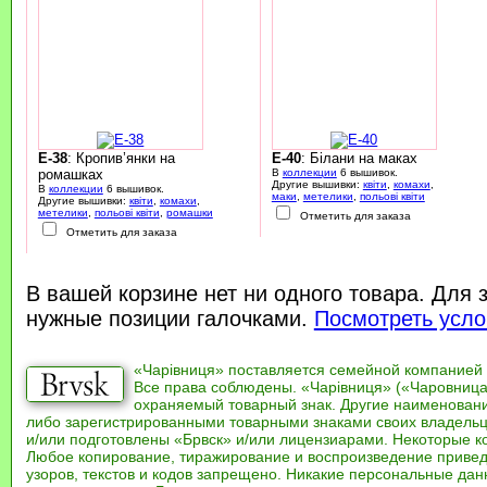
E-38
: Кропив’янки на
E-40
: Білани на маках
ромашках
В
коллекции
6 вышивок.
Другие вышивки:
квіти
,
комахи
,
В
коллекции
6 вышивок.
маки
,
метелики
,
польові квіти
Другие вышивки:
квіти
,
комахи
,
метелики
,
польові квіти
,
ромашки
Отметить для заказа
Отметить для заказа
В вашей корзине нет ни одного товара. Для 
нужные позиции галочками.
Посмотреть усло
«Чарівниця» поставляется семейной компанией
Все права соблюдены. «Чарівниця» («Чаровница
охраняемый товарный знак. Другие наименован
либо зарегистрированными товарными знаками своих владель
и/или подготовлены «Брвск» и/или лицензиарами. Некоторые к
Любое копирование, тиражирование и воспроизведение привед
узоров, текстов и кодов запрещено. Никакие персональные дан