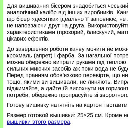
Для вишивання бісером знадобиться чеський 
аналогічний калібр від інших виробників. Кан
що бісер «десятка» ідеально її заповнює, не
не наповзаючи друг на друга. Використовуйте
характеристиками (прозорий, блискучий, ма
цікавих ефектів.
До завершення роботи канву мочити не можн
крохмаль (апрет) і фарба. За нагальної потр
можна обережно випрати руками під теплою
сильних миючих засобів аж поки вода не буд
Перед пранням обов’язково перевірте, що нитк
тощо, якими ви вишивали, не линяють. Випр
віджимайте, а дайте їй висохнути на горизонт
потреби, обережно пропрасуйте зі зворотного 
Готову вишивку натягніть на картон і вставте
Размер готовой вышивки: 25×25 см. Кроме н
вышивки этого размера
.