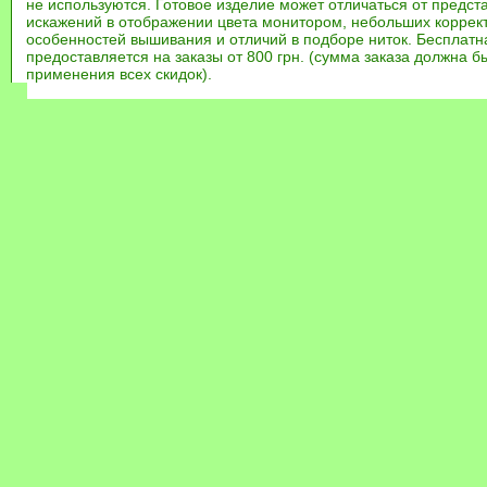
не используются. Готовое изделие может отличаться от предст
искажений в отображении цвета монитором, небольших коррек
особенностей вышивания и отличий в подборе ниток. Бесплат
предоставляется на заказы от 800 грн. (сумма заказа должна бы
применения всех скидок).